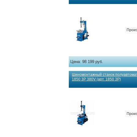
Произ
Цена:
98 199 руб.
Шиномонтажный станок полуавто
1850 3P 380V (арт. 1850 3P)
Произ