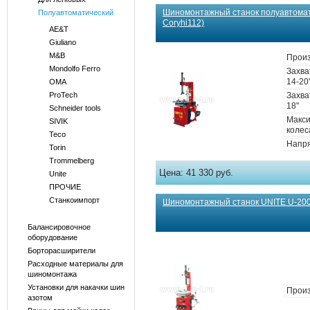
Шиномонтажный станок полуавтомати
Полуавтоматический
Coryhi112)
AE&T
Giuliano
M&B
Прои
Mondolfo Ferro
Захва
14-20
OMA
ProTech
Захва
18"
Schneider tools
Макс
SIVIK
колес
Teco
Напря
Torin
Trommelberg
Цена:
41 330 руб.
Unite
ПРОЧИЕ
Станкоимпорт
Шиномонтажный станок UNITE U-200 
Балансировочное
оборудование
Борторасширители
Расходные материалы для
шиномонтажа
Установки для накачки шин
Произ
азотом