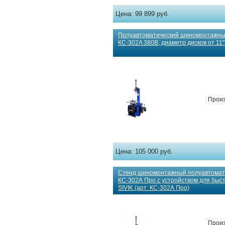
Цена:
99 899 руб.
Полуавтоматический шиномонтажны
КС-302A 380В, диаметр дисков от 11" 
Произ
Цена:
105 000 руб.
Стенд шиномонтажный полуавтомат
КС-302А Про с устройством для быс
SIVIK (арт: КС-302А Про)
Произ