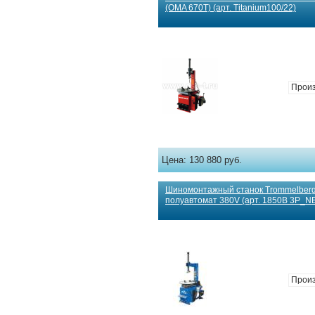
(OMA 670T) (арт. Titanium100/22)
Произ
Цена:
130 880 руб.
Шиномонтажный станок Trommelber
полуавтомат 380V (арт. 1850B 3P_N
Произ