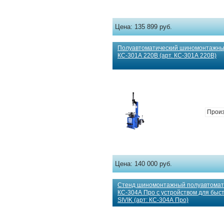
Цена:
135 899 руб.
Полуавтоматический шиномонтажный
КС-301А 220В (арт. КС-301А 220В)
Произ
Цена:
140 000 руб.
Стенд шиномонтажный полуавтомат
КС-304А Про с устройством для быс
SIVIK (арт: КС-304А Про)