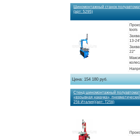
Шиномонтажный станок полуавтома
(арт: 5295)
Произ
tools
Захва
13-24
Захва
22"
Макс
колес
Напря
Цена:
154 180 руб.
Стенд шиномонтажный полуавтомат 1
«взрывная накачка», пневматически
25ti Италия)(арт: T25ti)
Произ