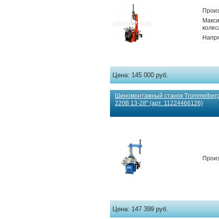
Произ
Макс
колес
Напря
Цена:
145 000 руб.
Шиномонтажный станок Trommelberg
220В 13-28" (арт. 11224466126)
Произ
Цена:
147 399 руб.