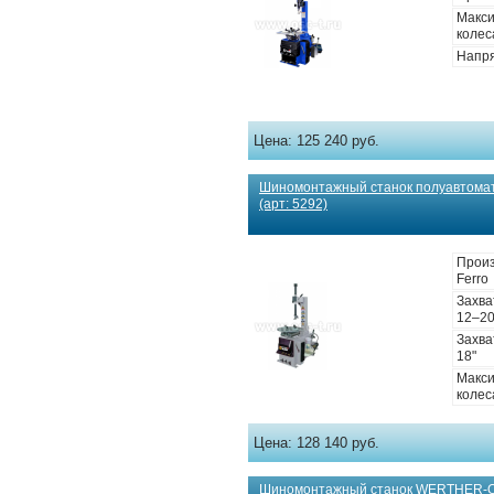
Макс
колес
Напря
Цена:
125 240 руб.
Шиномонтажный станок полуавтома
(арт: 5292)
Произ
Ferro
Захва
12–20
Захва
18"
Макс
колес
Цена:
128 140 руб.
Шиномонтажный станок WERTHER-O