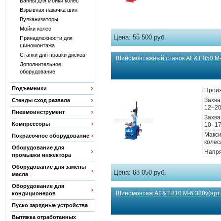
Ванны для мойки колес
Взрывная накачка шин
Вулканизаторы
Мойки колес
Цена:
55 500 руб.
Принадлежности для
шиномонтажа
Станки для правки дисков
Шиномонтажный станок AE&T 850 M-6
Дополнительное
оборудование
Подъемники
Произ
Захва
Стенды сход развала
12–20
Пневмоинструмент
Захва
Компрессоры
10–17
Макс
Покрасочное оборудование
колес
Оборудование для
Напря
промывки инжектора
Оборудование для замены
Цена:
68 050 руб.
масла
Оборудование для
Шиномонтаж AE&T 810 M-6 380v(арт
кондиционеров
Пуско зарядные устройства
Вытяжка отработанных