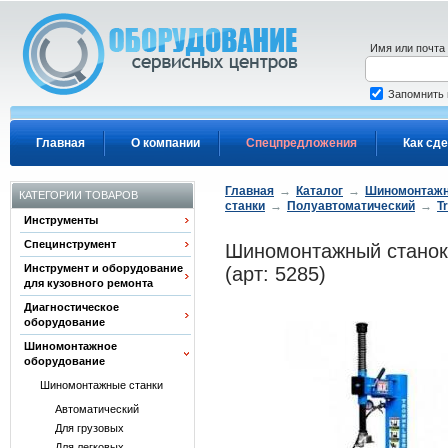
Перейти к основному содержанию
Имя или почта
Запомнить
Главная
О компании
Спецпредложения
Как сде
Главная
→
Каталог
→
Шиномонтажн
КАТЕГОРИИ ТОВАРОВ
станки
→
Полуавтоматический
→
T
Инструменты
Специнструмент
Шиномонтажный станок 
Инструмент и оборудование
(арт: 5285)
для кузовного ремонта
Диагностическое
оборудование
Шиномонтажное
оборудование
Шиномонтажные станки
Автоматический
Для грузовых
Для легковых