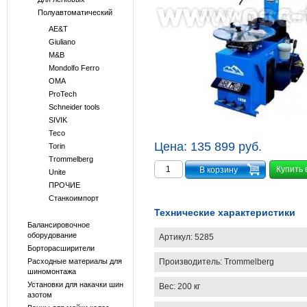
Полуавтоматический
AE&T
Giuliano
M&B
Mondolfo Ferro
OMA
ProTech
Schneider tools
SIVIK
Teco
Цена:
135 899 руб.
Torin
Trommelberg
Купить 
Unite
ПРОЧИЕ
Станкоимпорт
Технические характеристики
Балансировочное
оборудование
Артикул:
5285
Борторасширители
Производитель:
Trommelberg
Расходные материалы для
шиномонтажа
Установки для накачки шин
Вес:
200 кг
азотом