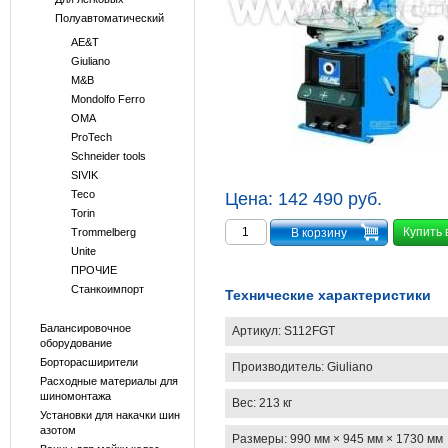
Полуавтоматический
AE&T
Giuliano
M&B
Mondolfo Ferro
OMA
ProTech
Schneider tools
SIVIK
Teco
Цена:
142 490 руб.
Torin
Купить 
Trommelberg
Unite
ПРОЧИЕ
Станкоимпорт
Технические характеристики
Балансировочное
Артикул:
S112FGT
оборудование
Борторасширители
Производитель:
Giuliano
Расходные материалы для
шиномонтажа
Вес:
213 кг
Установки для накачки шин
азотом
Размеры:
990 мм × 945 мм × 1730 мм