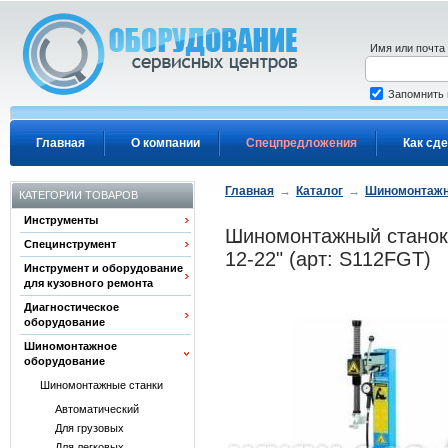
Перейти к основному содержанию
Имя или почта
Запомнить
Главная
О компании
Спецпредложения
Как сде
Главная
→
Каталог
→
Шиномонтажн
КАТЕГОРИИ ТОВАРОВ
Инструменты
Шиномонтажный станок 
Специнструмент
12-22" (арт: S112FGT)
Инструмент и оборудование
для кузовного ремонта
Диагностическое
оборудование
Шиномонтажное
оборудование
Шиномонтажные станки
Автоматический
Для грузовых
Для легковых