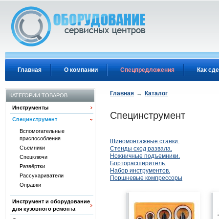
Перейти к основному содержанию
Главная
О компании
Спецпредложения
Как сде
Главная
→
Каталог
КАТЕГОРИИ ТОВАРОВ
Инструменты
Специнструмент
Специнструмент
Вспомогательные
приспособления
Шиномонтажные станки.
Съемники
Стенды сход развала.
Ножничные подъемники.
Спецключи
Борторасширитель.
Развёртки
Набор инструментов.
Рассухариватели
Поршневые компрессоры
Оправки
Инструмент и оборудование
для кузовного ремонта