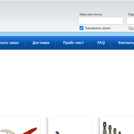
Имя или почта
Пар
Запомнить меня
Рег
лать заказ
Доставка
Прайс-лист
FAQ
Контакт