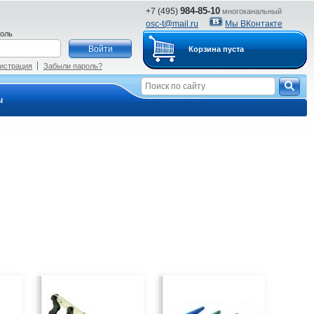
984-85-10
+7 (495)
многоканальный
osc-t@mail.ru
Мы ВКонтакте
оль
Корзина пуста
истрация
Забыли пароль?
ы