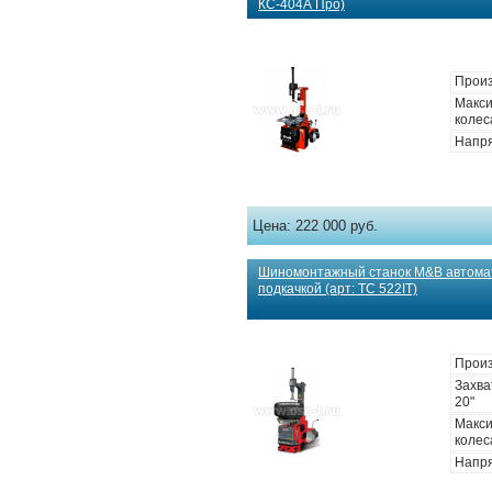
КС-404А Про)
Произ
Макс
колес
Напря
Цена:
222 000 руб.
Шиномонтажный станок M&B автомат
подкачкой (арт: TC 522IT)
Произ
Захва
20"
Макс
колес
Напря