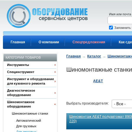
Перейти к основному содержанию
Имя или почта
Запомнить
Главная
О компании
Спецпредложения
Как сде
Главная
→
Каталог
→
Шиномонтажн
КАТЕГОРИИ ТОВАРОВ
Инструменты
Шиномонтажные станки
Специнструмент
Инструмент и оборудование
AE&T
для кузовного ремонта
Диагностическое
оборудование
Шиномонтажное
Выбрать производителя:
оборудование
Шиномонтажные станки
Шиномонтаж AE&T полуавтомат 890IT 
Автоматический
220)
Для грузовых
Для легковых