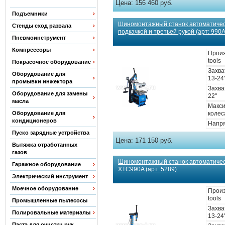
Цена:
156 460 руб.
Подъемники
Шиномонтажный станок автоматичес
Стенды сход развала
подкачкой и третьей рукой (арт: 990
Пневмоинструмент
Компрессоры
Произ
tools
Покрасочное оборудование
Захва
Оборудование для
13-24
промывки инжектора
Захва
Оборудование для замены
22"
масла
Макс
Оборудование для
колес
кондиционеров
Напря
Пуско зарядные устройства
Цена:
171 150 руб.
Вытяжка отработанных
газов
Шиномонтажный станок автоматическ
Гаражное оборудование
XTC990A (арт: 5289)
Электрический инструмент
Моечное оборудование
Произ
tools
Промышленные пылесосы
Захва
Полировальные материалы
13-24
Паста для очистки рук