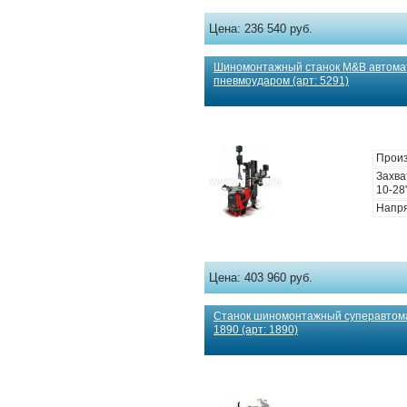
Цена:
236 540 руб.
Шиномонтажный станок M&B автомат
пневмоударом (арт: 5291)
Произ
Захва
10-28
Напря
Цена:
403 960 руб.
Станок шиномонтажный суперавт
1890 (арт: 1890)