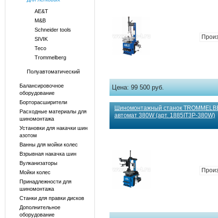
AE&T
M&B
Schneider tools
Произ
SIVIK
Teco
Trommelberg
Полуавтоматический
Балансировочное
Цена:
99 500 руб.
оборудование
Борторасширители
Шиномонтажный станок TROMMELB
Расходные материалы для
автомат 380W (арт. 1885IT3P-380W)
шиномонтажа
Установки для накачки шин
азотом
Ванны для мойки колес
Взрывная накачка шин
Вулканизаторы
Произ
Мойки колес
Принадлежности для
шиномонтажа
Станки для правки дисков
Дополнительное
оборудование