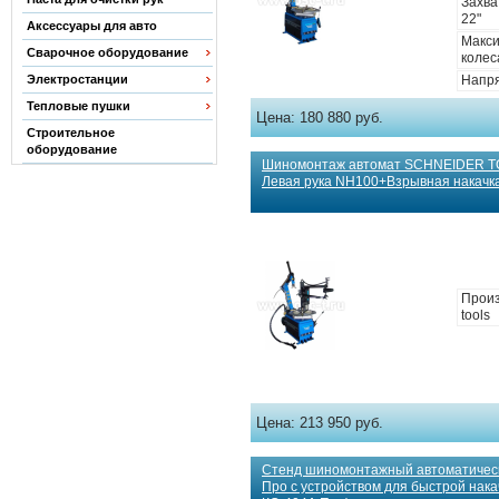
Захва
22"
Аксессуары для авто
Макс
Сварочное оборудование
колес
Электростанции
Напря
Тепловые пушки
Цена:
180 880 руб.
Строительное
оборудование
Шиномонтаж автомат SCHNEIDER T
Левая рука NH100+Взрывная накачка
Произ
tools
Цена:
213 950 руб.
Стенд шиномонтажный автоматичес
Про с устройством для быстрой накач