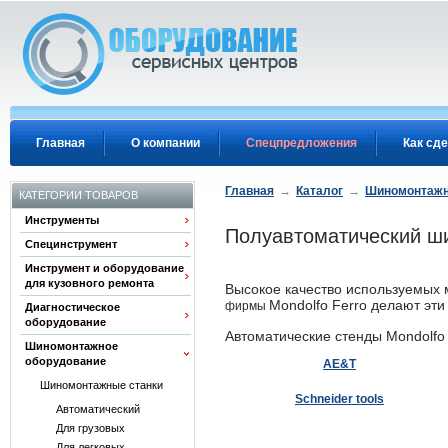
Перейти к основному содержанию
Главная
О компании
Спецпредложения
Как сде
Главная
→
Каталог
→
Шиномонтажн
КАТЕГОРИИ ТОВАРОВ
Инструменты
Полуавтоматический ши
Специнструмент
Инструмент и оборудование
для кузовного ремонта
Высокое качество используемых 
Mondolfo Ferro делают эт
фирмы
Диагностическое
оборудование
Автоматические стенды Mondolf
Шиномонтажное
оборудование
AE&T
Шиномонтажные станки
Schneider tools
Автоматический
Для грузовых
Для легковых