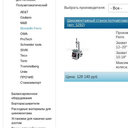
Полуавтоматический
Выбрать производителя:
AE&T
Giuliano
Шиномонтажный станок полуавтома
M&B
(арт: 5292)
Mondolfo Ferro
Произв
OMA
Ferro
ProTech
Захват
Schneider tools
12–20"
SIVIK
Захват
Teco
10-18"
Torin
Максим
Trommelberg
колеса:
Unite
Цена:
128 140 руб.
ПРОЧИЕ
Станкоимпорт
Балансировочное
оборудование
Борторасширители
Расходные материалы для
шиномонтажа
Установки для накачки шин
азотом