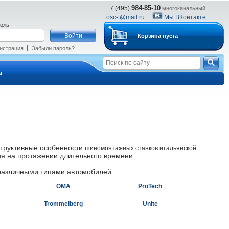
984-85-10
+7 (495)
многоканальный
osc-t@mail.ru
Мы ВКонтакте
оль
Корзина пуста
истрация
Забыли пароль?
ы
структивные особенности
шиномонтажных станков итальянской
ия на протяжении длительного времени.
различными типами автомобилей.
OMA
ProTech
Trommelberg
Unite