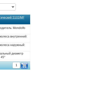
тический S102/MF
одитель: Mondolfo
 колеса внутренний:
 колеса наружный:
альный диаметр
 45"