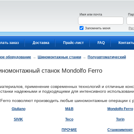
Имя или почта
Пар
Запомнить меня
Рег
лать заказ
Доставка
Прайс-лист
FAQ
Контакт
ое оборудование
→
Шиномонтажные станки
→
Полуавтоматический
номонтажный станок Mondolfo Ferro
материалов, применение современных технологий и отличные кон
и станки надежными и подходящими для интенсивного использован
o Ferro позволяют производить любые шиномонтажные операции с 
Giuliano
M&B
Mondolfo Ferro
SIVIK
Teco
Torin
ПРОЧИЕ
Станкоимпорт