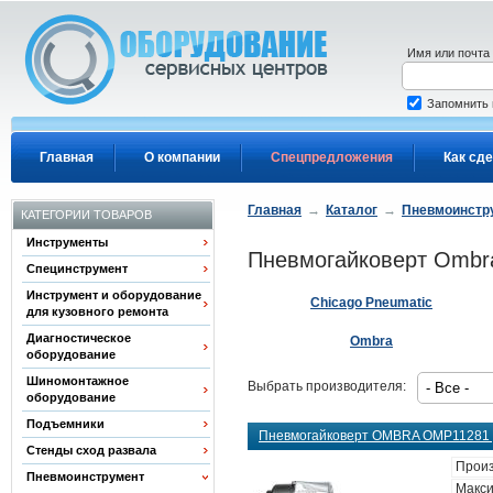
Перейти к основному содержанию
Имя или почта
Запомнить
Главная
О компании
Спецпредложения
Как сде
Главная
→
Каталог
→
Пневмоинстр
КАТЕГОРИИ ТОВАРОВ
Инструменты
Пневмогайковерт Ombr
Специнструмент
Инструмент и оборудование
Chicago Pneumatic
для кузовного ремонта
Диагностическое
Ombra
оборудование
Шиномонтажное
Выбрать производителя:
оборудование
Подъемники
Пневмогайковерт OMBRA OMP11281 у
Стенды сход развала
Произ
Пневмоинструмент
Макси