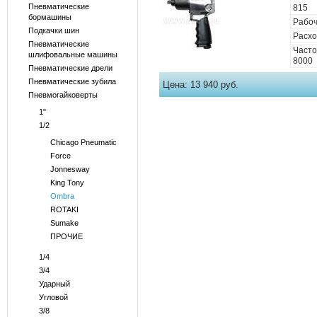
Пневматические
815
бормашины
Рабоч
Подкачки шин
Расхо
Пневматические
Часто
шлифовальные машины
8000
Пневматические дрели
Пневматические зубила
Цена:
13 940 руб.
Пневмогайковерты
1"
1/2
Chicago Pneumatic
Force
Jonnesway
King Tony
Ombra
ROTAKI
Sumake
ПРОЧИЕ
1/4
3/4
Ударный
Угловой
3/8