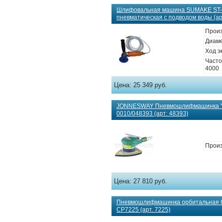
Шлифовальная машина SUMAKE ST-
пневматическая с подводом воды (ар
Произ
Диаме
Ход э
Часто
4000
Цена:
25 349 руб.
JONNESWAY Пневмошлифмашинка "у
0010/048393 (арт: 48393)
Произ
Цена:
27 810 руб.
Пневмошлифмашинка орбитальная C
CP7225 (арт. 7225)