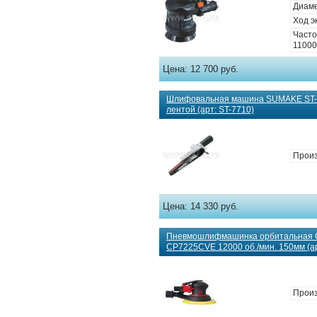
Диаме
Ход э
Часто
11000
Цена:
12 700 руб.
Шлифовальная машина SUMAKE ST-7
лентой (арт: ST-7710)
Произ
Цена:
14 330 руб.
Пневмошлифмашинка орбитальная C
CP7225CVE 12000 об./мин. 150мм (а
Произ