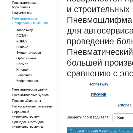
Пневматические
и строительных 
бормашины
Подкачки шин
Пневмошлифмаши
Пневматические
шлифовальные машины
для автосервиса
Jonnesway
ROTAKI
проведение бол
RUPES
Sumake
Пневматический
Эксцентриковая
Орбитальная
большей произв
Прямая
Угловая
сравнению с эл
Ленточная
Вибрационная
Jonnesway
Пневматические дрели
ПРОЧИЕ
Пневматические зубила
Пневмогайковерты
Угловая
Пескоструйные пистолеты
Сервисный
пневмоинструмент
Выбрать производителя:
Принадлежности для
пневмоинструмента
Пневматическая машина шлифовал