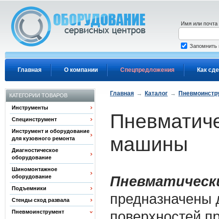
Перейти к основному содержанию
Имя или почта
Запомнить
Главная
О компании
Спецпредложения
Как сде
Главная
→
Каталог
→
Пневмоинстр
КАТЕГОРИИ ТОВАРОВ
Инструменты
Пневматич
Специнструмент
Инструмент и оборудование
машины
для кузовного ремонта
Диагностическое
оборудование
Шиномонтажное
Пневматическ
оборудование
Подъемники
предназначены 
Стенды сход развала
поверхностей п
Пневмоинструмент