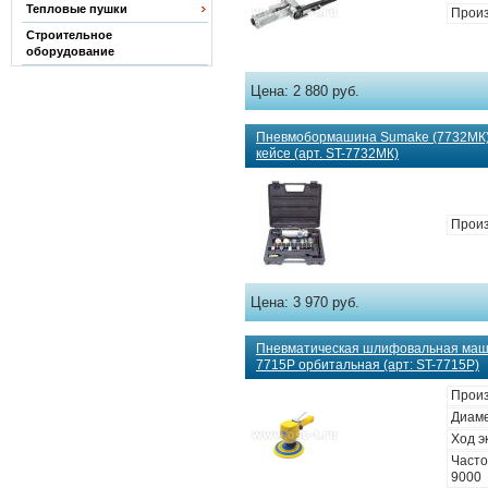
Тепловые пушки
Произ
Строительное
оборудование
Цена:
2 880 руб.
Пневмобормашина Sumake (7732MК) 
кейсе (арт. ST-7732МК)
Произ
Цена:
3 970 руб.
Пневматическая шлифовальная ма
7715Р орбитальная (арт: ST-7715Р)
Произ
Диаме
Ход э
Часто
9000