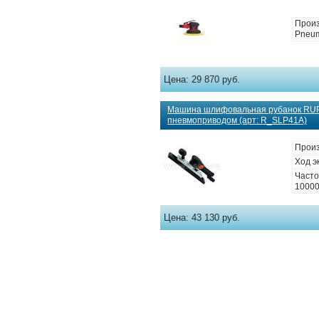
Произ
Pneum
Цена:
29 870 руб.
Машина шлифовальная рубанок RUP
пневмоприводом (арт: R_SLP41A)
Прои
Ход э
Часто
1000
Цена:
43 130 руб.