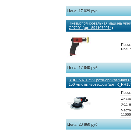
Цена:
17 029 руб.
Пневмополировальная машина мини 
CP7201 (арт. 8941072014)
Произ
Pneum
Цена:
17 840 руб.
RUPES RH153A рото-орбитальная (
150 мм с пылеотводом (арт: R_RH15
Прои
Диаме
Ход э
Часто
11000
Цена:
20 860 руб.