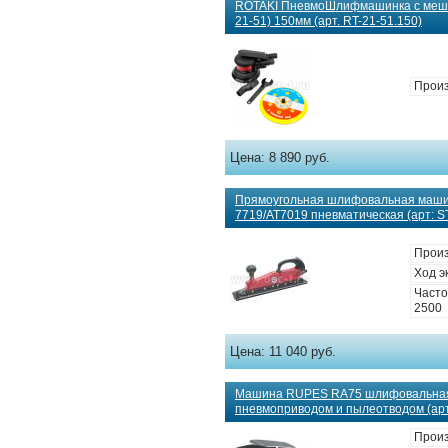
ROTAKI ПневмоШлифмашинка с мешком
21-51) 150мм (арт. RT-21-51.150)
Произ
Цена:
8 890 руб.
Прямоугольная шлифовальная маш
7719/AT7019 пневматическая (арт: S
Произ
Ход э
Часто
2500
Цена:
11 040 руб.
Машина RUPES RA75 шлифовальная
пневмоприводом и пылеотводом (ар
Прои