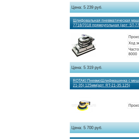
Цена:
5 239 руб.
Шлифовальная пневматическая ма
7718/7018 прямоугольная (арт: ST-7
Произ
Ход э
Часто
8000
Цена:
5 319 руб.
ROTAKI ПневмоШлифмашинка с мешком
21-35) 125мм(арт. RT-21-35.125)
Произ
Цена:
5 700 руб.