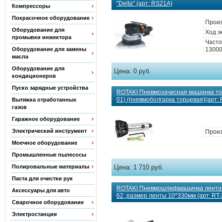
"Delta" (арт: RS21A)
Компрессоры
Покрасочное оборудование
Прои
Оборудование для
Ход э
промывки инжектора
Часто
Оборудование для замены
1300
масла
Оборудование для
Цена:
0 руб.
кондиционеров
Пуско зарядные устройства
ROTAKI Пневмозачисная машинка тор
01) (пневмоболгарка торцевая)(арт: 
Вытяжка отработанных
газов
Гаражное оборудование
Электрический инструмент
Произ
Моечное оборудование
Промышленные пылесосы
Полировальные материалы
Цена:
1 710 руб.
Паста для очистки рук
ROTAKI Пневмошлифмашинка ленточ
Аксессуары для авто
62, размер ленты 10*330мм (арт. RT-
Сварочное оборудование
Электростанции