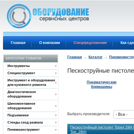
Перейти к основному содержанию
Главная
О компании
Спецпредложения
Как сде
Главная
→
Каталог
→
Пневмоинстр
КАТЕГОРИИ ТОВАРОВ
Инструменты
Пескоструйные пистол
Специнструмент
Инструмент и оборудование
Пневматические
для кузовного ремонта
бормашины
Диагностическое
оборудование
Шиномонтажное
оборудование
Выбрать производителя:
Подъемники
Стенды сход развала
Пескоструйный пистолет Topex 28H Gh
Пневмоинструмент
Top_28H)