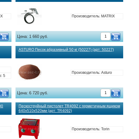
IX
Производитель: MATRIX
Цена:
1 660 руб.
ASTURO Песок абразивный 50 кг (50227) (арт: 50227)
o
Производитель: Asturo
: 5
Цена:
6 720 руб.
00
Пескоструйный пистолет TR4092 с герметичным ящиком
640х510х520мм (арт: TR4092)
o
Производитель: Torin