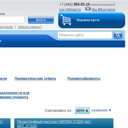
984-85-10
+7 (495)
многоканальный
osc-t@mail.ru
Мы ВКонтакте
оль
Корзина пуста
истрация
Забыли пароль?
ы
рели
Пневматические зубила
Пневмогайковерты
надлежности для
вмоинструмента
цене ▲
названию ▼
Сортировать по:
т:
Пескоструйный пистолет МATRIX 57328 (арт:
MAT_57328)