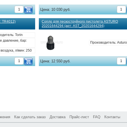
Цена:
10 030 руб.
: TR4012)
Сопло для пескоструйного пистолета ASTURO
20201644294 (арт: AST_20201644294)
одитель: Torin
е давление, бар:
Производитель: Astur
воздуха, л/мин: 250
Цена:
12 550 руб.
жения
Как сделать заказ
Доставка
Прайс-лист
FAQ
Контакты