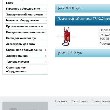
газов
Цена:
9 300 руб.
Гаражное оборудование
Электрический инструмент
Пескоструйный аппарат TR4012 (арт
Моечное оборудование
Промышленные пылесосы
Произв
Полировальные материалы
Рабоче
Паста для очистки рук
60/125
Расход 
Аксессуары для авто
Сварочное оборудование
Цена:
12 510 руб.
Электростанции
Тепловые пушки
Строительное
оборудование
Главная
О компании
Спецпредло