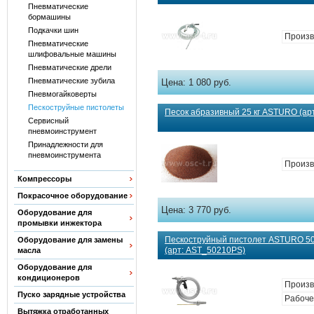
Пневматические
бормашины
Подкачки шин
Произв
Пневматические
шлифовальные машины
Пневматические дрели
Пневматические зубила
Цена:
1 080 руб.
Пневмогайковерты
Пескоструйные пистолеты
Песок абразивный 25 кг ASTURO (арт
Сервисный
пневмоинструмент
Принадлежности для
пневмоинструмента
Произв
Компрессоры
Покрасочное оборудование
Цена:
3 770 руб.
Оборудование для
промывки инжектора
Пескоструйный пистолет ASTURO 50
Оборудование для замены
(арт: AST_50210PS)
масла
Оборудование для
кондиционеров
Произв
Пуско зарядные устройства
Рабоче
Вытяжка отработанных