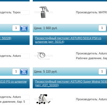
одитель: Topex
Производитель: MATR
Цена:
1 660 руб.
. 50228)
Пескоструйный пистолет ASTURO 50314 PS/I со
шлангом (арт: 50314)
Производитель: Astur
одитель: Asturo
Рабочее давление, бар
Цена:
5 110 руб.
210 PS со шлангом
Пескоструйный пистолет ASTURO Super Mistral 503
(арт: AST_50300)
одитель: Asturo
Производитель: Astur
е давление, бар: 5