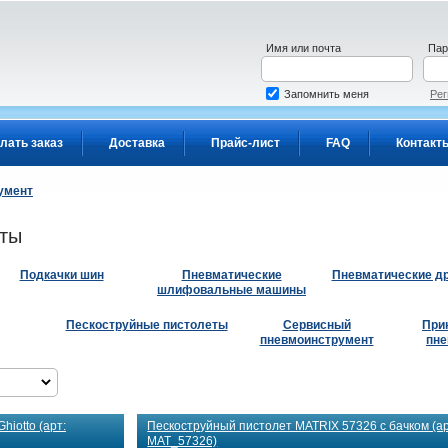
Имя или почта
Пар
Запомнить меня
Рег
лать заказ
Доставка
Прайс-лист
FAQ
Контакт
умент
еты
Подкачки шин
Пневматические
Пневматические д
шлифовальные машины
Пескоструйные пистолеты
Сервисный
При
пневмоинструмент
пне
iotto (арт:
Пескоструйный пистолет MATRIX 57326 с бачком (ар
MAT_57326)