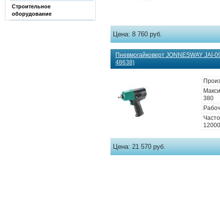
Строительное
оборудование
Цена:
8 760 руб.
Пневмогайковерт JONNESWAY JAI-09
48638)
Произ
Макси
380
Рабоч
Часто
1200
Цена:
21 570 руб.