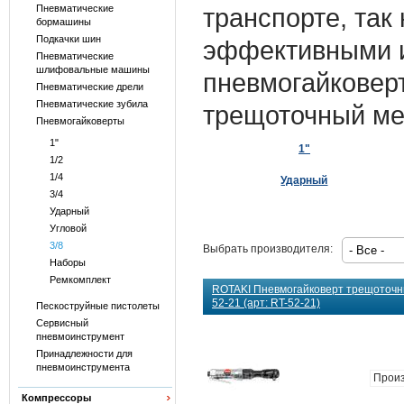
Пневматические
транспорте, так
бормашины
Подкачки шин
эффективными и
Пневматические
шлифовальные машины
пневмогайковерт
Пневматические дрели
Пневматические зубила
трещоточный ме
Пневмогайковерты
1"
1"
1/2
1/4
Ударный
3/4
Ударный
Угловой
3/8
Выбрать производителя:
Наборы
Ремкомплект
ROTAKI Пневмогайковерт трещоточный
52-21 (арт: RT-52-21)
Пескоструйные пистолеты
Сервисный
пневмоинструмент
Принадлежности для
пневмоинструмента
Произ
Компрессоры