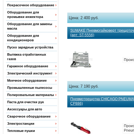
Покрасочное оборудование
Оборудование для
промывки инжектора
Цена:
2 400 руб.
Оборудование для замены
масла
SUMAKE Пневмогайковерт трещоточ
(арт: ST-5556)
Оборудование для
кондиционеров
Пуско зарядные устройства
Вытяжка отработанных
газов
Произ
Гаражное оборудование
Электрический инструмент
Моечное оборудование
Цена:
7 190 руб.
Промышленные пылесосы
Полировальные материалы
Пневмотрещотка CHICAGO PNEUMATIC
Паста для очистки рук
CP886)
Аксессуары для авто
Сварочное оборудование
Электростанции
Произ
Pneum
Тепловые пушки