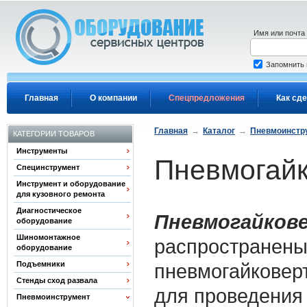
Перейти к основному содержанию
Имя или почта
Запомнить
Главная
О компании
Спецпредложения
Как сде
Главная
→
Каталог
→
Пневмоинстр
КАТЕГОРИИ ТОВАРОВ
Инструменты
Пневмогайк
Специнструмент
Инструмент и оборудование
для кузовного ремонта
Диагностическое
Пневмогайкове
оборудование
Шиномонтажное
распространены
оборудование
Подъемники
пневмогайковерт
Стенды сход развала
для проведения
Пневмоинструмент