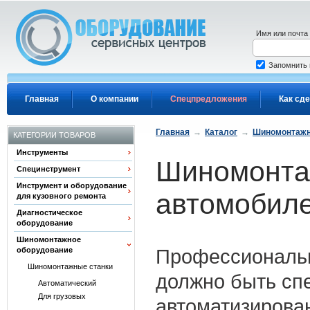
Перейти к основному содержанию
Имя или почта
Запомнить
Главная
О компании
Спецпредложения
Как сде
Главная
→
Каталог
→
Шиномонтажн
КАТЕГОРИИ ТОВАРОВ
Инструменты
Шиномонтаж
Специнструмент
Инструмент и оборудование
автомобиле
для кузовного ремонта
Диагностическое
оборудование
Шиномонтажное
Профессиональн
оборудование
Шиномонтажные станки
должно быть сп
Автоматический
Для грузовых
автоматизирова