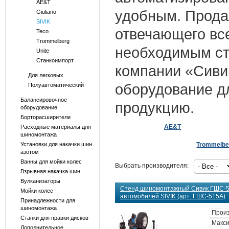
AE&T
удобным. Прода
Giuliano
SIVIK
отвечающего все
Teco
Trommelberg
необходимым ст
Unite
Станкоимпорт
компании «Сивик
Для легковых
оборудование дл
Полуавтоматический
Балансировочное
продукцию.
оборудование
Борторасширители
AE&T
Расходные материалы для
шиномонтажа
Установки для накачки шин
Trommelbe
азотом
Ванны для мойки колес
Выбрать производителя:
Взрывная накачка шин
Вулканизаторы
Стенд шиномонтажный Сивик ГШС-5
Мойки колес
автомобилей SIVIK (арт: ГШС-515А)
Принадлежности для
шиномонтажа
Произ
Станки для правки дисков
Макс
Дополнительное