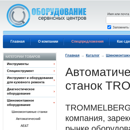
Перейти к основному содержанию
Имя или почта
Запомнить
Главная
О компании
Спецпредложения
Как сде
Главная
→
Каталог
→
Шиномонтажн
КАТЕГОРИИ ТОВАРОВ
Инструменты
Автоматич
Специнструмент
Инструмент и оборудование
станок T
для кузовного ремонта
Диагностическое
оборудование
Шиномонтажное
TROMMELBERG (
оборудование
Шиномонтажные станки
компания, заре
Автоматический
рынке оборудов
AE&T