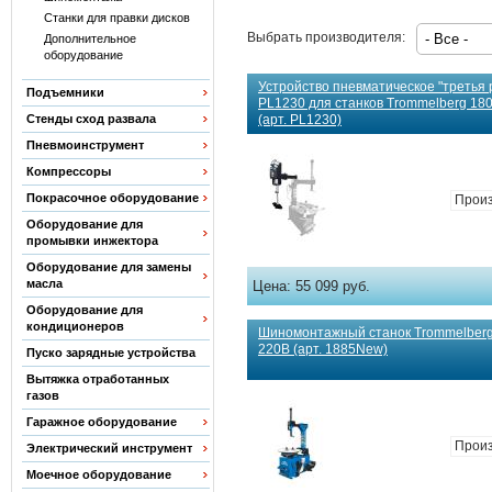
Станки для правки дисков
Выбрать производителя:
Дополнительное
оборудование
Устройство пневматическое "третья 
Подъемники
PL1230 для станков Trommelberg 18
(арт. PL1230)
Стенды сход развала
Пневмоинструмент
Компрессоры
Покрасочное оборудование
Произ
Оборудование для
промывки инжектора
Оборудование для замены
масла
Цена:
55 099 руб.
Оборудование для
кондиционеров
Шиномонтажный станок Trommelberg 
220В (арт. 1885New)
Пуско зарядные устройства
Вытяжка отработанных
газов
Гаражное оборудование
Произ
Электрический инструмент
Моечное оборудование