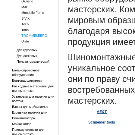
Giuliano
мастерских. Ко
M&B
Mondolfo Ferro
мировым образц
SIVIK
Teco
благодаря высок
Torin
TROMMELBERG
продукция имее
Unite
Для грузовых
Шиномонтажные 
Для легковых
Полуавтоматический
уникальное соот
Балансировочное
оборудование
они по праву сч
Борторасширители
Расходные материалы для
востребованных
шиномонтажа
Установки для накачки шин
мастерских.
азотом
Ванны для мойки колес
AE&T
Взрывная накачка шин
Вулканизаторы
Schneider tools
Мойки колес
Принадлежности для
шиномонтажа