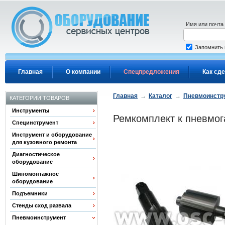
Перейти к основному содержанию
Имя или почта
Запомнить
Главная
О компании
Спецпредложения
Как сде
Главная
→
Каталог
→
Пневмоинстр
КАТЕГОРИИ ТОВАРОВ
Инструменты
Ремкомплект к пневмог
Специнструмент
Инструмент и оборудование
для кузовного ремонта
Диагностическое
оборудование
Шиномонтажное
оборудование
Подъемники
Стенды сход развала
Пневмоинструмент