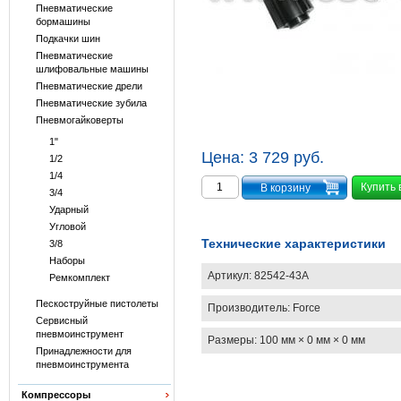
Пневматические
бормашины
Подкачки шин
Пневматические
шлифовальные машины
Пневматические дрели
Пневматические зубила
Пневмогайковерты
1"
Цена:
3 729 руб.
1/2
1/4
Купить 
3/4
Ударный
Угловой
Технические характеристики
3/8
Наборы
Артикул:
82542-43A
Ремкомплект
Пескоструйные пистолеты
Производитель:
Force
Сервисный
пневмоинструмент
Размеры:
100 мм × 0 мм × 0 мм
Принадлежности для
пневмоинструмента
Компрессоры