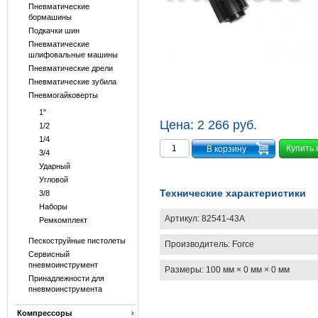
Пневматические
бормашины
Подкачки шин
Пневматические
шлифовальные машины
Пневматические дрели
Пневматические зубила
Пневмогайковерты
1"
Цена:
2 266 руб.
1/2
1/4
Купить 
3/4
Ударный
Угловой
Технические характеристики
3/8
Наборы
Артикул:
82541-43A
Ремкомплект
Пескоструйные пистолеты
Производитель:
Force
Сервисный
пневмоинструмент
Размеры:
100 мм × 0 мм × 0 мм
Принадлежности для
пневмоинструмента
Компрессоры