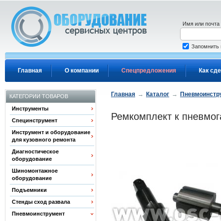
Перейти к основному содержанию
Имя или почта
Запомнить
Главная
О компании
Спецпредложения
Как сде
Главная
→
Каталог
→
Пневмоинстр
КАТЕГОРИИ ТОВАРОВ
Инструменты
Ремкомплект к пневмог
Специнструмент
Инструмент и оборудование
для кузовного ремонта
Диагностическое
оборудование
Шиномонтажное
оборудование
Подъемники
Стенды сход развала
Пневмоинструмент