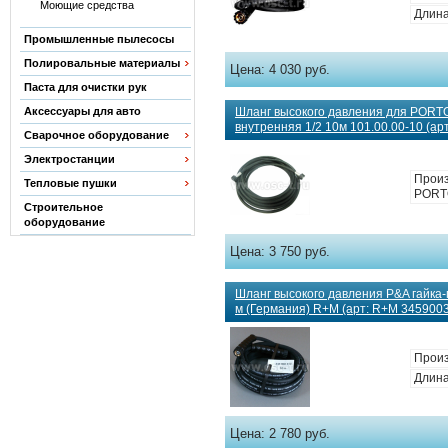
Моющие средства
Длина
Промышленные пылесосы
Полировальные материалы
Цена:
4 030 руб.
Паста для очистки рук
Аксессуары для авто
Шланг высокого давления для PORT
внутренняя 1/2 10м 101.00.00-10 (арт
Сварочное оборудование
Электростанции
Произ
Тепловые пушки
PORT
Строительное
оборудование
Цена:
3 750 руб.
Шланг высокого давления P&A гайка-г
м (Германия) R+M (арт: R+M 345900
Прои
Длина
Цена:
2 780 руб.