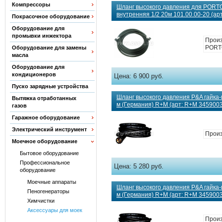
Компрессоры
Шланг высокого давления для PORT
внутренняя 1/2 20м 101.00.00-20 (арт
Покрасочное оборудование
Оборудование для
промывки инжектора
Произ
PORT
Оборудование для замены
масла
Оборудование для
кондиционеров
Цена:
6 900 руб.
Пуско зарядные устройства
Шланг высокого давления P&A гайка-
Вытяжка отработанных
м (Германия) R+M (арт: R+M 345900
газов
Гаражное оборудование
Электрический инструмент
Прои
Моечное оборудование
Бытовое оборудование
Профессиональное
Цена:
5 280 руб.
оборудование
Моечные аппараты
Шланг высокого давления P&A гайка-
Пеногенераторы
м (Германия) R+M (арт: R+M 345900
Химчистки
Аксессуары для моек
Прои