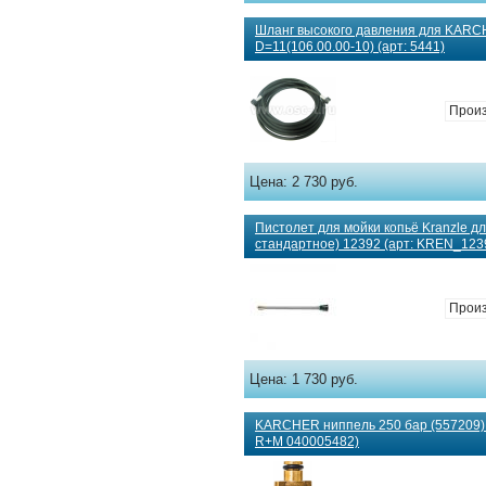
Шланг высокого давления для KAR
D=11(106.00.00-10) (арт: 5441)
Прои
Цена:
2 730 руб.
Пистолет для мойки копьё Kranzle дл
стандартное) 12392 (арт: KREN_123
Произ
Цена:
1 730 руб.
KARCHER ниппель 250 бар (557209)
R+M 040005482)