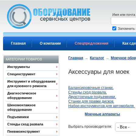
Перейти к основному содержанию
Имя или почта
Запомнить
Главная
О компании
Спецпредложения
Как сде
Главная
→
Каталог
→
Моечное обо
КАТЕГОРИИ ТОВАРОВ
Инструменты
Аксессуары для моек
Специнструмент
Инструмент и оборудование
для кузовного ремонта
Балансировочные станки.
Стенды сход развала.
Диагностическое
Двухстоечные подъемники.
оборудование
Станки для правки дисков.
Шиномонтажное
Набор инструментов для автомобиля.
оборудование
Моечные аппараты
Подъемники
Стенды сход развала
Выбрать производителя:
Пневмоинструмент