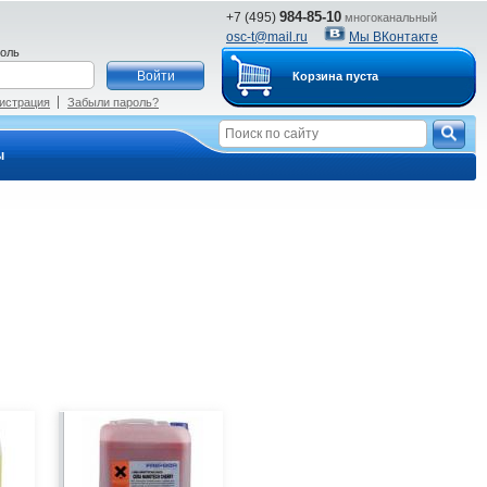
984-85-10
+7 (495)
многоканальный
osc-t@mail.ru
Мы ВКонтакте
оль
Корзина пуста
истрация
Забыли пароль?
ы