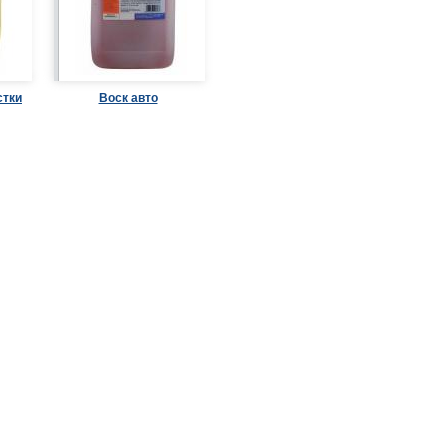
стки
Воск авто