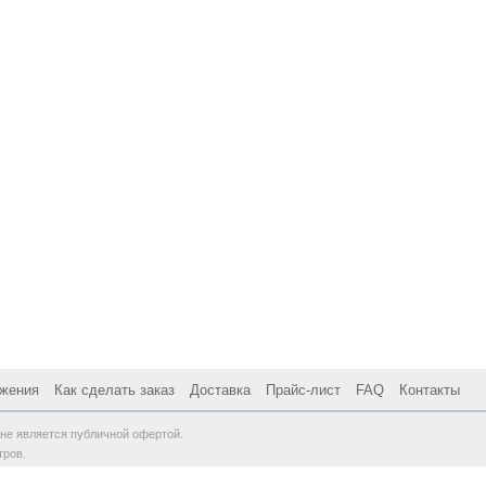
жения
Как сделать заказ
Доставка
Прайс-лист
FAQ
Контакты
не является публичной офертой.
тров.
ая, д. 61, стр. 17 |
Схема проезда