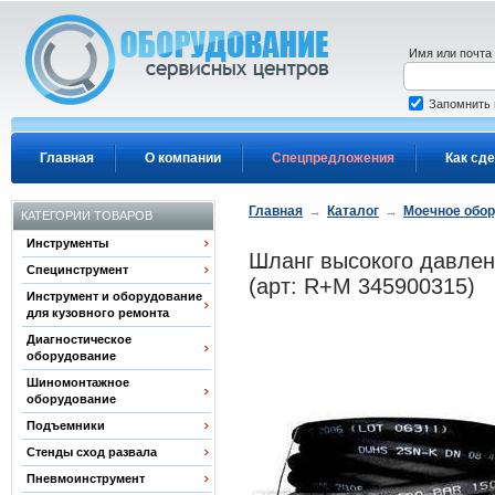
Перейти к основному содержанию
Имя или почта
Запомнить
Главная
О компании
Спецпредложения
Как сде
Главная
→
Каталог
→
Моечное обо
КАТЕГОРИИ ТОВАРОВ
Инструменты
Шланг высокого давлен
Специнструмент
(арт: R+M 345900315)
Инструмент и оборудование
для кузовного ремонта
Диагностическое
оборудование
Шиномонтажное
оборудование
Подъемники
Стенды сход развала
Пневмоинструмент