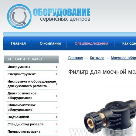
Перейти к основному содержанию
Главная
О компании
Спецпредложения
Как сде
Главная
→
Каталог
→
Моечное обо
КАТЕГОРИИ ТОВАРОВ
Инструменты
Фильтр для моечной м
Специнструмент
Инструмент и оборудование
для кузовного ремонта
Диагностическое
оборудование
Шиномонтажное
оборудование
Подъемники
Стенды сход развала
Пневмоинструмент