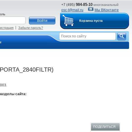
984-85-10
+7 (495)
многоканальный
osc-t@mail.ru
Мы ВКонтакте
оль
Корзина пуста
истрация
Забыли пароль?
ы
: PORTA_2840FILTR)
003.
разделы сайта:
ПОДЕЛИТЬСЯ