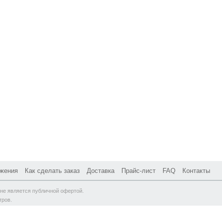
жения
Как сделать заказ
Доставка
Прайс-лист
FAQ
Контакты
не является публичной офертой.
тров.
ая, д. 61, стр. 17 |
Схема проезда