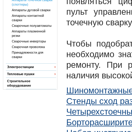
появляться ци
Аппараты точечной сварки
(споттеры)
пульт управлен
Аппараты дуговой сварки
Аппараты контактной
точечную сварку
сварки
Сварочные полуавтоматы
Аппараты плазменной
резки
Чтобы подобрат
Сварочные инверторы
Сварочная проволока
необходимо зна
Принадлежности для
сварки
ремонту. При 
Электростанции
наличия высоко
Тепловые пушки
Строительное
оборудование
Шиномонтажные 
Стенды сход ра
Четырехстоечны
Борторасширите