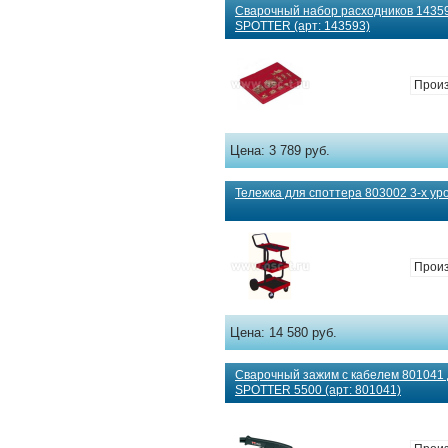
Сварочный набор расходников 1435
SPOTTER (арт: 143593)
Произ
Цена:
3 789 руб.
Тележка для споттера 803002 3-х уро
Произ
Цена:
14 580 руб.
Сварочный зажим с кабелем 801041
SPOTTER 5500 (арт: 801041)