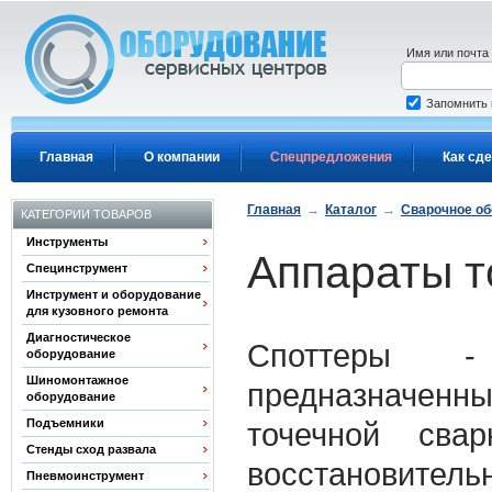
Перейти к основному содержанию
Имя или почта
Запомнить
Главная
О компании
Спецпредложения
Как сде
Главная
→
Каталог
→
Сварочное о
КАТЕГОРИИ ТОВАРОВ
Инструменты
Аппараты т
Специнструмент
Инструмент и оборудование
для кузовного ремонта
Диагностическое
Споттеры -
оборудование
Шиномонтажное
предназначенн
оборудование
Подъемники
точечной сва
Стенды сход развала
восстановитель
Пневмоинструмент