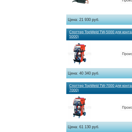
Произ
Цена:
21 930 руб.
Споттер TopWeld TW-5000 для контак
5000)
Прои
Цена:
40 340 руб.
Споттер TopWeld TW-7000 для контак
7000)
Прои
Цена:
61 130 руб.