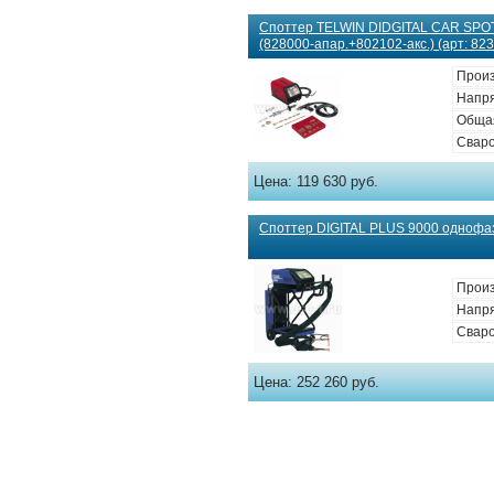
Споттер TELWIN DIDGITAL CAR SPO
(828000-апар.+802102-акс.) (арт: 82
Произ
Напря
Общая
Сваро
Цена:
119 630 руб.
Споттер DIGITAL PLUS 9000 однофаз
Произ
Напря
Сваро
Цена:
252 260 руб.