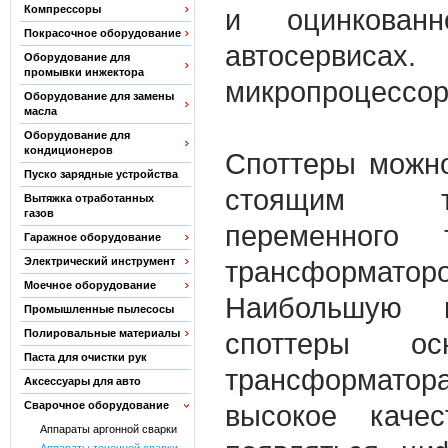
Компрессоры
и оцинкован
Покрасочное оборудование
автосерви
Оборудование для
промывки инжектора
микропроцессор
Оборудование для замены
масла
Оборудование для
кондиционеров
Cпоттеры можно
Пуско зарядные устройства
стоящим тр
Вытяжка отработанных
газов
переменного
Гаражное оборудование
Электрический инструмент
трансформатор
Моечное оборудование
Наибольшую п
Промышленные пылесосы
Полировальные материалы
споттеры ос
Паста для очистки рук
трансформато
Аксессуары для авто
Сварочное оборудование
высокое качес
Аппараты аргонной сварки