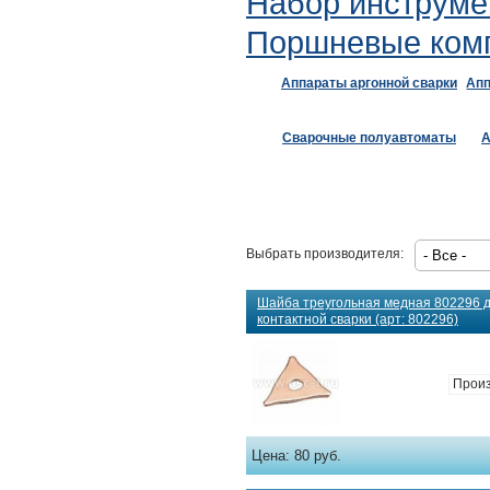
Набор инструме
Поршневые ком
Аппараты аргонной сварки
Апп
Сварочные полуавтоматы
А
Выбрать производителя:
Шайба треугольная медная 802296 
контактной сварки (арт: 802296)
Произ
Цена:
80 руб.