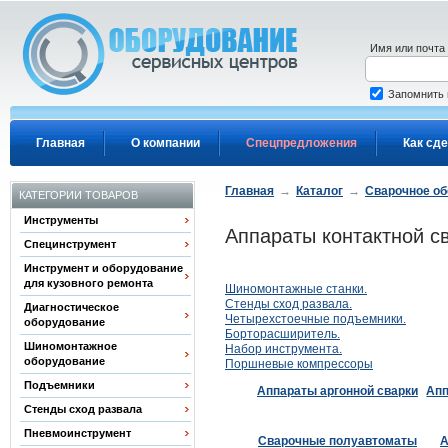
Перейти к основному содержанию
Имя или почта
Запомнить
Главная
О компании
Спецпредложения
Как сде
Главная
→
Каталог
→
Сварочное о
КАТЕГОРИИ ТОВАРОВ
Инструменты
Аппараты контактной с
Специнструмент
Инструмент и оборудование
для кузовного ремонта
Шиномонтажные станки.
Стенды сход развала.
Диагностическое
Четырехстоечные подъемники.
оборудование
Борторасширитель.
Шиномонтажное
Набор инструмента.
оборудование
Поршневые компрессоры
Подъемники
Аппараты аргонной сварки
Апп
Стенды сход развала
Пневмоинструмент
Сварочные полуавтоматы
А