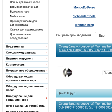
Ванны для мойки колес
Взрывная накачка шин
Mondolfo Ferro
Вулканизаторы
Schneider tools
Мойки колес
Принадлежности для
Trommelberg
шиномонтажа
Станки для правки дисков
Дополнительное
Выбрать производителя:
оборудование
Стенд балансировочный Trommelber
Подъемники
40мм ( cb 1980) t_6008582 (арт. t_60
Стенды сход развала
Пневмоинструмент
Компрессоры
Покрасочное оборудование
Произ
Оборудование для
промывки инжектора
Оборудование для замены
масла
Цена:
0 руб.
Оборудование для
кондиционеров
Стенд балансировочный Trommelber
Пуско зарядные устройства
( cb 1980) t_6008581 (арт. t_6008581)
Вытяжка отработанных