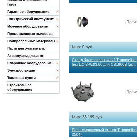
газов
Гаражное оборудование
Электрический инструмент
Произ
Моечное оборудование
Промышленные пылесосы
Полировальные материалы
Цена:
0 руб.
Паста для очистки рук
Аксессуары для авто
Стенд балансировочный Trommelber
Сварочное оборудование
без ЦО B-W.03.60 для CB1960B (арт. 
Электростанции
Тепловые пушки
Строительное
оборудование
Произ
Цена:
33 199 руб.
Балансировочный станок Trommelber
3504)