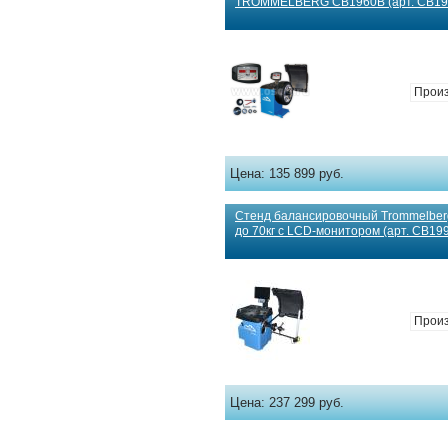
TROMMELBERG CB1960B (арт. CB19
Произ
Цена:
135 899 руб.
Стенд балансировочный Trommelber
до 70кг с LCD-монитором (арт. CB19
Произ
Цена:
237 299 руб.