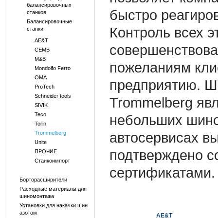
балансировочных
быстро реагиров
станков
Балансировочные
Контроль всех э
станки
AE&T
совершенствова
CEMB
M&B
пожеланиям кли
Mondolfo Ferro
OMA
предприятию. Ш
ProTech
Schneider tools
Trommelberg яв
SIVIK
Teco
небольших шино
Torin
автосервисах вы
Trommelberg
Unite
подтверждено 
ПРОЧИЕ
Станкоимпорт
сертификатами
Борторасширители
Расходные материалы для
шиномонтажа
Установки для накачки шин
азотом
AE&T