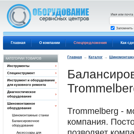
Перейти к основному содержанию
Имя или почта
Запомнить
Главная
О компании
Спецпредложения
Как сде
Главная
→
Каталог
→
Шиномонтажн
КАТЕГОРИИ ТОВАРОВ
Инструменты
Балансиров
Специнструмент
Инструмент и оборудование
Trommelber
для кузовного ремонта
Диагностическое
оборудование
Шиномонтажное
Trommelberg - 
оборудование
Шиномонтажные станки
компания. Пост
Балансировочное
оборудование
позволяет компа
Аксессуары для