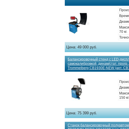
Произ
Время
Диаме
Макси
70 кг.
Точно
Цена:
49 000 руб.
Балансировочный стенд с LED-дисп
самокалибровкой, динам/стат. прогр.
Trommelberg CB1930E-NEW (арт. C
Произ
Диаме
Макси
150 кг
Цена:
75 399 руб.
Станок балансировочный полуавтом