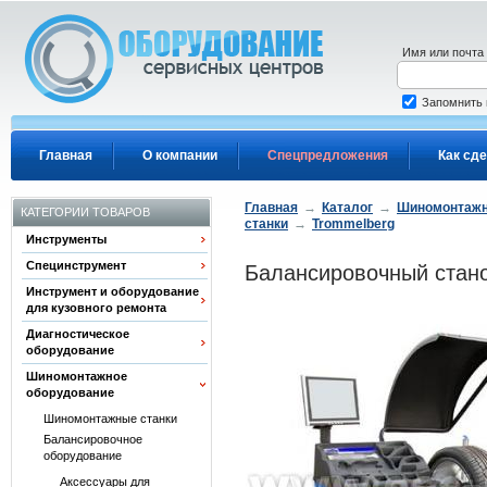
Перейти к основному содержанию
Имя или почта
Запомнить
Главная
О компании
Спецпредложения
Как сде
Главная
→
Каталог
→
Шиномонтажн
КАТЕГОРИИ ТОВАРОВ
станки
→
Trommelberg
Инструменты
Специнструмент
Балансировочный стано
Инструмент и оборудование
для кузовного ремонта
Диагностическое
оборудование
Шиномонтажное
оборудование
Шиномонтажные станки
Балансировочное
оборудование
Аксессуары для