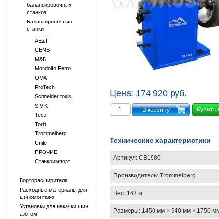
балансировочных
станков
Балансировочные
станки
AE&T
CEMB
M&B
Mondolfo Ferro
OMA
ProTech
Цена:
174 920 руб.
Schneider tools
SIVIK
Купить 
Teco
Torin
Trommelberg
Технические характеристики
Unite
ПРОЧИЕ
Артикул:
CB1980
Станкоимпорт
Производитель:
Trommelberg
Борторасширители
Расходные материалы для
Вес:
163 кг
шиномонтажа
Установки для накачки шин
Размеры:
1450 мм × 940 мм × 1750 м
азотом