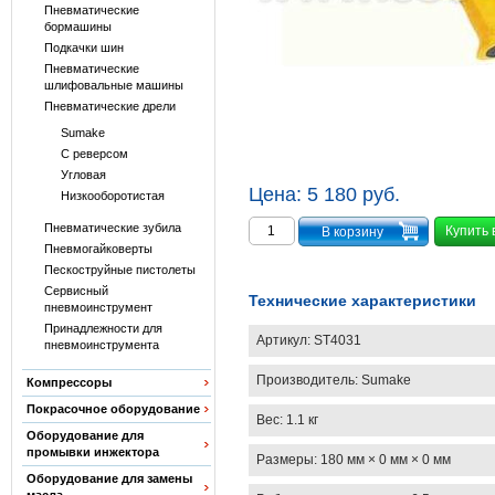
Пневматические
бормашины
Подкачки шин
Пневматические
шлифовальные машины
Пневматические дрели
Sumake
С реверсом
Угловая
Цена:
5 180 руб.
Низкооборотистая
Пневматические зубила
Купить 
Пневмогайковерты
Пескоструйные пистолеты
Сервисный
Технические характеристики
пневмоинструмент
Принадлежности для
Артикул:
ST4031
пневмоинструмента
Производитель:
Sumake
Компрессоры
Покрасочное оборудование
Вес:
1.1 кг
Оборудование для
промывки инжектора
Размеры:
180 мм × 0 мм × 0 мм
Оборудование для замены