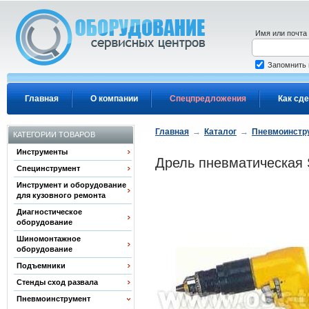
Перейти к основному содержанию
Имя или почта
Запомнить
Главная
О компании
Спецпредложения
Как сде
Главная
→
Каталог
→
Пневмоинстр
КАТЕГОРИИ ТОВАРОВ
Инструменты
Дрель пневматическая 
Специнструмент
Инструмент и оборудование
для кузовного ремонта
Диагностическое
оборудование
Шиномонтажное
оборудование
Подъемники
Стенды сход развала
Пневмоинструмент