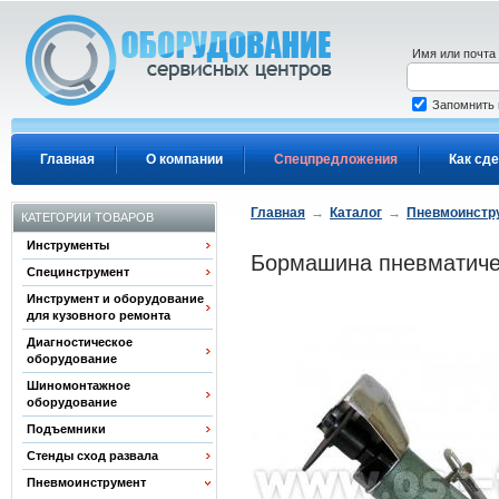
Перейти к основному содержанию
Имя или почта
Запомнить
Главная
О компании
Спецпредложения
Как сде
Главная
→
Каталог
→
Пневмоинстр
КАТЕГОРИИ ТОВАРОВ
Инструменты
Бормашина пневматиче
Специнструмент
Инструмент и оборудование
для кузовного ремонта
Диагностическое
оборудование
Шиномонтажное
оборудование
Подъемники
Стенды сход развала
Пневмоинструмент