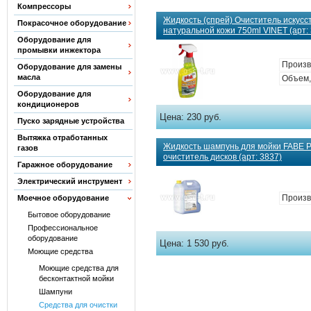
Компрессоры
Жидкость (спрей) Очиститель искусс
Покрасочное оборудование
натуральной кожи 750ml VINET (арт:
Оборудование для
промывки инжектора
Произв
Оборудование для замены
масла
Объем, 
Оборудование для
кондиционеров
Цена:
230 руб.
Пуско зарядные устройства
Вытяжка отработанных
Жидкость шампунь для мойки FABE 
газов
очиститель дисков (арт: 3837)
Гаражное оборудование
Электрический инструмент
Произв
Моечное оборудование
Бытовое оборудование
Профессиональное
оборудование
Цена:
1 530 руб.
Моющие средства
Моющие средства для
бесконтактной мойки
Шампуни
Средства для очистки