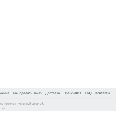
жения
Как сделать заказ
Доставка
Прайс-лист
FAQ
Контакты
не является публичной офертой.
тров.
ая, д. 61, стр. 17 |
Схема проезда