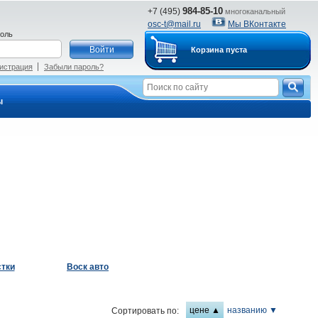
984-85-10
+7 (495)
многоканальный
osc-t@mail.ru
Мы ВКонтакте
оль
Корзина пуста
истрация
Забыли пароль?
ы
стки
Воск авто
цене ▲
названию ▼
Сортировать по: