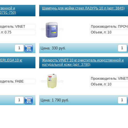
твенной и
Шампунь для мойки стекл ЛАЗУРЬ 10 л (арт: 3845)
 3791-750)
одитель: VINET
Производитель: ПРО
л: 0.75
Объем, л: 10
Цена:
330 руб.
PERLEGA 10 кг
Жидкость VINET 10 кг очиститель искусственной и
натуральной кожи (арт: 3790)
Производитель: VINE
одитель: FABE
Объем, л: 10
Цена:
1 790 руб.