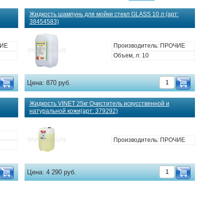
Жидкость шампунь для мойки стекл GLASS 10 л (арт:
38454583)
ЧИЕ
Производитель: ПРОЧИЕ
Объем, л: 10
Цена:
870 руб.
Жидкость VINET 25кг Очиститель искусственной и
натуральной кожи(арт: 379292)
T
Производитель: ПРОЧИЕ
Цена:
4 290 руб.