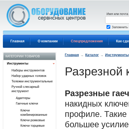
Перейти к основному содержанию
Имя или почта
Запомнить
Главная
О компании
Спецпредложения
Как сде
Главная
→
Каталог
→
Инструменты
КАТЕГОРИИ ТОВАРОВ
Инструменты
Разрезной 
Наборы инструментов
Набор ударных головок
Тележки инструментальные
Ручной слесарный
Разрезные гае
инструмент
Адаптеры
накидных ключе
Гаечные ключи
Ключи
профиле. Такие
комбинированные
Ключи рожковые
большее усилие
Ключи торцевые