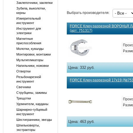
Заклепочники, заклепки
Зубила, выколотки,
Выбрать производителя:
керны
Измерительный
инструмент
FORCE Ключ разрезной ВОРОНЬЯ ЛА
Инструмент для
(арт: 751317)
электрики
Магнитные
приспособления
Произ
Молотки, кувалды
Разме
Монтировки, монтажки
Мультипликаторы
Напильники, ножовки
Цена:
332 руб.
Отвертки
Резьбонарезной
FORCE Ключ разрезной 17х19 (№7511
инструмент
Свечники
Струбцины, зажимы
Трещотки
Произ
Удлинители, карданы
Разме
Шарнирно-губцевый
инструмент
Шестигранники, звезды
Цена:
463 руб.
Шпильковерты,
экстракторы