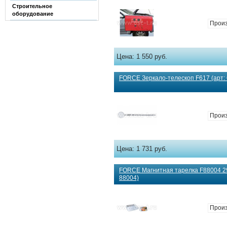
Строительное
оборудование
Произ
Цена:
1 550 руб.
FORCE Зеркало-телескоп F617 (арт: 
Произ
Цена:
1 731 руб.
FORCE Магнитная тарелка F88004 2
88004)
Произ