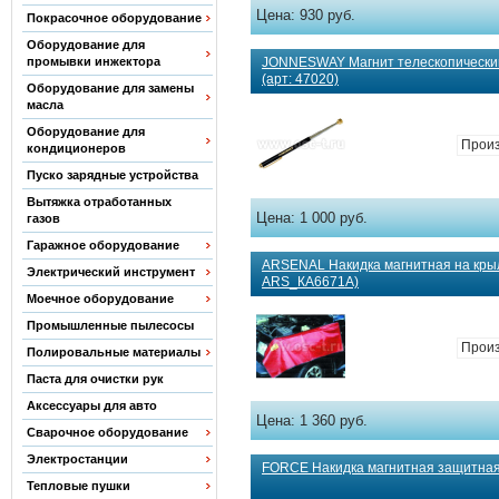
Цена:
930 руб.
Покрасочное оборудование
Оборудование для
промывки инжектора
JONNESWAY Магнит телескопически
(арт: 47020)
Оборудование для замены
масла
Оборудование для
Произ
кондиционеров
Пуско зарядные устройства
Вытяжка отработанных
Цена:
1 000 руб.
газов
Гаражное оборудование
ARSENAL Накидка магнитная на крыл
Электрический инструмент
ARS_КА6671А)
Моечное оборудование
Промышленные пылесосы
Произ
Полировальные материалы
Паста для очистки рук
Аксессуары для авто
Цена:
1 360 руб.
Сварочное оборудование
Электростанции
FORCE Накидка магнитная защитная 
Тепловые пушки