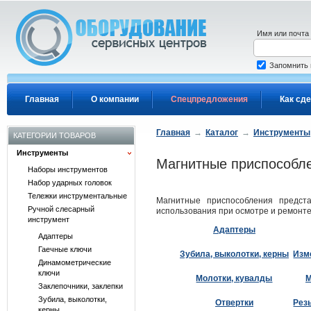
Перейти к основному содержанию
Имя или почта
Запомнить
Главная
О компании
Спецпредложения
Как сде
Главная
→
Каталог
→
Инструменты
КАТЕГОРИИ ТОВАРОВ
Инструменты
Магнитные приспособл
Наборы инструментов
Набор ударных головок
Тележки инструментальные
Магнитные приспособления предст
Ручной слесарный
использования при осмотре и ремонт
инструмент
Адаптеры
Адаптеры
Гаечные ключи
Зубила, выколотки, керны
Изм
Динамометрические
ключи
Молотки, кувалды
М
Заклепочники, заклепки
Зубила, выколотки,
Отвертки
Рез
керны