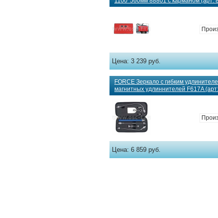
1100*560мм 88801 с карманом (арт: 
Произ
Цена:
3 239 руб.
FORCE Зеркало с гибким удлинителе
магнитных удлиннителей F617A (арт:
Произ
Цена:
6 859 руб.