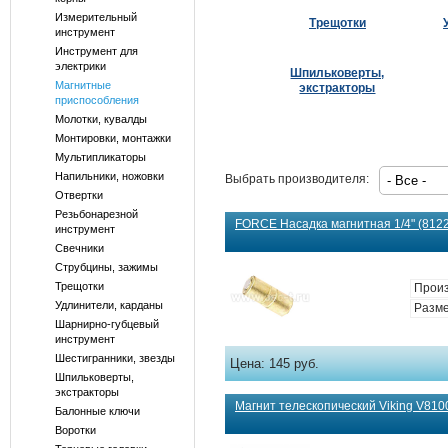
Измерительный
Трещотки
инструмент
Инструмент для
электрики
Шпильковерты,
Магнитные
экстракторы
приспособления
Молотки, кувалды
Монтировки, монтажки
Мультипликаторы
Напильники, ножовки
Выбрать производителя:
Отвертки
Резьбонарезной
FORCE Насадка магнитная 1/4" (81225
инструмент
Свечники
Струбцины, зажимы
Трещотки
Произ
Удлинители, карданы
Размер
Шарнирно-губцевый
инструмент
Шестигранники, звезды
Цена:
145 руб.
Шпильковерты,
экстракторы
Магнит телескопический Viking V810
Балонные ключи
Воротки