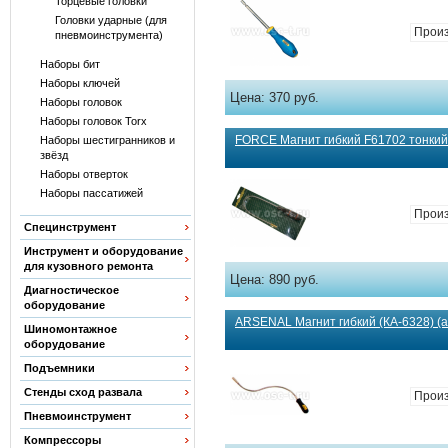
Торцевые головки
Головки ударные (для
Прои
пневмоинструмента)
Наборы бит
Наборы ключей
Цена:
370 руб.
Наборы головок
Наборы головок Torx
FORCE Магнит гибкий F61702 тонкий 
Наборы шестигранников и
звёзд
Наборы отверток
Наборы пассатижей
Произ
Специнструмент
Инструмент и оборудование
для кузовного ремонта
Цена:
890 руб.
Диагностическое
оборудование
ARSENAL Магнит гибкий (КА-6328) (
Шиномонтажное
оборудование
Подъемники
Стенды сход развала
Произ
Пневмоинструмент
Компрессоры