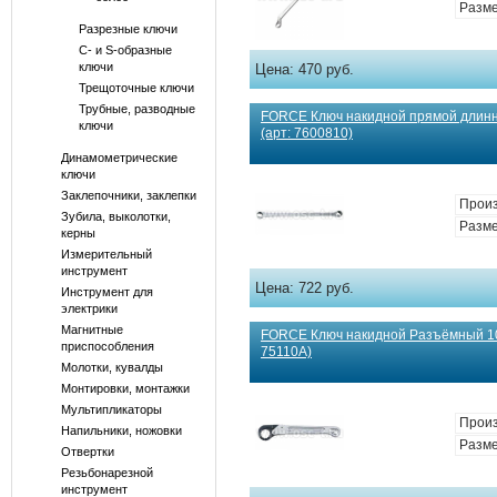
Разме
Разрезные ключи
С- и S-образные
ключи
Цена:
470 руб.
Трещоточные ключи
Трубные, разводные
FORCE Ключ накидной прямой длин
ключи
(арт: 7600810)
Динамометрические
ключи
Заклепочники, заклепки
Произ
Зубила, выколотки,
Разме
керны
Измерительный
инструмент
Цена:
722 руб.
Инструмент для
электрики
Магнитные
FORCE Ключ накидной Разъёмный 10
приспособления
75110A)
Молотки, кувалды
Монтировки, монтажки
Мультипликаторы
Произ
Напильники, ножовки
Разме
Отвертки
Резьбонарезной
инструмент