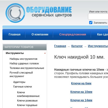
Перейти к основному содержанию
Имя или почта
Запомнить
Главная
О компании
Спецпредложения
Как сде
Главная
→
Каталог
→
Инструменты
КАТЕГОРИИ ТОВАРОВ
Инструменты
Ключ накидной 10 мм.
Наборы инструментов
Набор ударных головок
Тележки инструментальные
Накидные гаечные ключи на 10мм
- 
Ручной слесарный
сторон. Профиль головки накидных кл
инструмент
позволяют прикладывать большее уси
Адаптеры
Ключи на 6мм
Гаечные ключи
Ключи на 10мм
Ключи
комбинированные
Ключи на 14мм
Ключи рожковые
Ключи торцевые