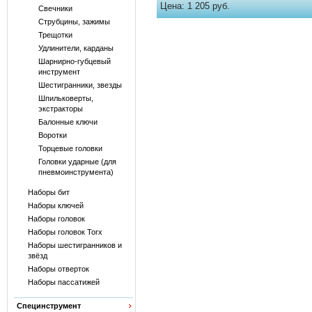
Цена:
1 205 руб.
Свечники
Струбцины, зажимы
Трещотки
Удлинители, карданы
Шарнирно-губцевый
инструмент
Шестигранники, звезды
Шпильковерты,
экстракторы
Балонные ключи
Воротки
Торцевые головки
Головки ударные (для
пневмоинструмента)
Наборы бит
Наборы ключей
Наборы головок
Наборы головок Torx
Наборы шестигранников и
звёзд
Наборы отверток
Наборы пассатижей
Специнструмент