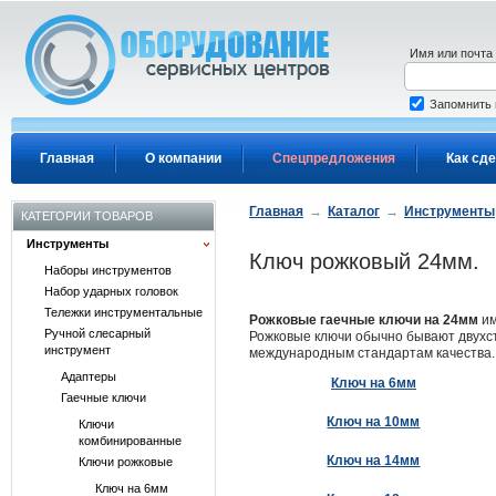
Перейти к основному содержанию
Имя или почта
Запомнить
Главная
О компании
Спецпредложения
Как сде
Главная
→
Каталог
→
Инструменты
КАТЕГОРИИ ТОВАРОВ
Инструменты
Ключ рожковый 24мм.
Наборы инструментов
Набор ударных головок
Тележки инструментальные
Рожковые гаечные ключи на 24мм
им
Ручной слесарный
Рожковые ключи обычно бывают двухст
инструмент
международным стандартам качества.
Адаптеры
Ключ на 6мм
Гаечные ключи
Ключ на 10мм
Ключи
комбинированные
Ключ на 14мм
Ключи рожковые
Ключ на 6мм