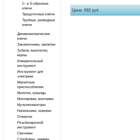
С- и S-образные
ключи
Цена:
692 руб.
Трещоточные ключи
Трубные, разводные
ключи
Динамометрические
ключи
Заклепочники, заклепки
Зубила, выколотки,
керны
Измерительный
инструмент
Инструмент для
электрики
Магнитные
приспособления
Молотки, кувалды
Монтировки, монтажки
Мультипликаторы
Напильники, ножовки
Отвертки
Резьбонарезной
инструмент
Свечники
Струбцины, зажимы