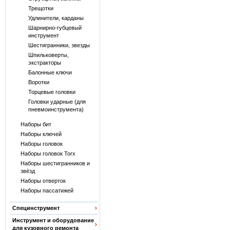
Трещотки
Удлинители, карданы
Шарнирно-губцевый
инструмент
Шестигранники, звезды
Шпильковерты,
экстракторы
Балонные ключи
Воротки
Торцевые головки
Головки ударные (для
пневмоинструмента)
Наборы бит
Наборы ключей
Наборы головок
Наборы головок Torx
Наборы шестигранников и
звёзд
Наборы отверток
Наборы пассатижей
Специнструмент
Инструмент и оборудование
для кузовного ремонта