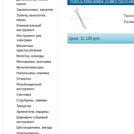
FORCE Ключ комби 70 мм F75570 (ар
ключи
Заклепочники, заклепки
Зубила, выколотки,
Произ
керны
Разме
Измерительный
инструмент
Инструмент для
Цена:
11 129 руб.
электрики
Магнитные
приспособления
Молотки, кувалды
Монтировки, монтажки
Мультипликаторы
Напильники, ножовки
Отвертки
Резьбонарезной
инструмент
Свечники
Струбцины, зажимы
Трещотки
Удлинители, карданы
Шарнирно-губцевый
инструмент
Шестигранники, звезды
Шпильковерты,