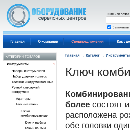
Перейти к основному содержанию
Имя или почта
Запомнить
Главная
О компании
Спецпредложения
Как сде
Главная
→
Каталог
→
Инструменты
КАТЕГОРИИ ТОВАРОВ
Инструменты
Ключ комби
Наборы инструментов
Набор ударных головок
Тележки инструментальные
Ручной слесарный
Комбинированн
инструмент
Адаптеры
более
состоят и
Гаечные ключи
Ключи
расположена рож
комбинированные
обе головки оди
Ключи на 6мм
Ключи на 7мм