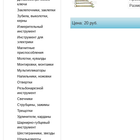
ключи
Разме
Заклепочники, заклепки
Зубила, выколотки,
керны
Цена:
20 руб.
Измерительный
инструмент
Инструмент для
электрики
Магнитные
приспособления
Молотки, кувалды
Монтировки, монтажки
Мультипликаторы
Напильники, ножовки
Отвертки
Резьбонарезной
инструмент
Свечники
Струбцины, зажимы
Трещотки
Удлинители, карданы
Шарнирно-губцевый
инструмент
Шестигранники, звезды
Шпильковерты,