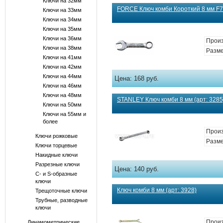
Ключи на 32мм
FORCE Ключ комби Короткий 8 мм F7
Ключи на 33мм
Ключи на 34мм
Ключи на 35мм
Ключи на 36мм
Произ
Ключи на 38мм
Разме
Ключи на 41мм
Ключи на 42мм
Ключи на 44мм
Цена:
168 руб.
Ключи на 46мм
Ключи на 48мм
STANLEY Ключ комби 8 мм (арт: 3285
Ключи на 50мм
Ключи на 55мм и
более
Произ
Ключи рожковые
Разме
Ключи торцевые
Накидные ключи
Разрезные ключи
Цена:
140 руб.
С- и S-образные
ключи
Ключ комби 8 мм (арт: 3928)
Трещоточные ключи
Трубные, разводные
ключи
Произ
Динамометрические