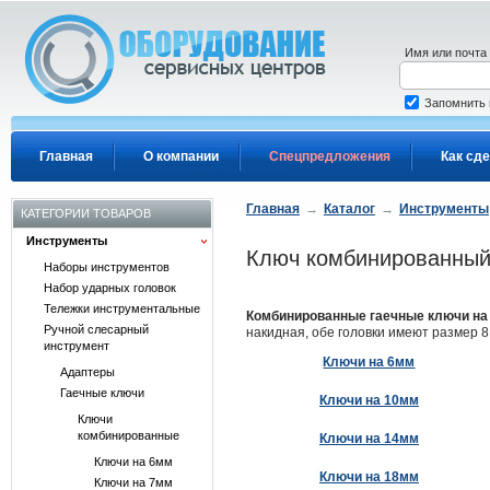
Перейти к основному содержанию
Имя или почта
Запомнить
Главная
О компании
Спецпредложения
Как сде
Главная
→
Каталог
→
Инструменты
КАТЕГОРИИ ТОВАРОВ
Инструменты
Ключ комбинированны
Наборы инструментов
Набор ударных головок
Тележки инструментальные
Комбинированные гаечные ключи на
Ручной слесарный
накидная, обе головки имеют размер 8
инструмент
Ключи на 6мм
Адаптеры
Гаечные ключи
Ключи на 10мм
Ключи
комбинированные
Ключи на 14мм
Ключи на 6мм
Ключи на 18мм
Ключи на 7мм