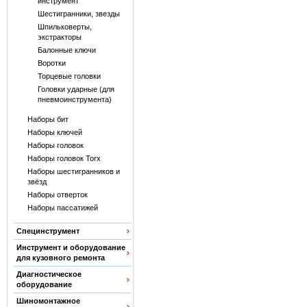
инструмент
Шестигранники, звезды
Шпильковерты,
экстракторы
Балонные ключи
Воротки
Торцевые головки
Головки ударные (для
пневмоинструмента)
Наборы бит
Наборы ключей
Наборы головок
Наборы головок Torx
Наборы шестигранников и
звёзд
Наборы отверток
Наборы пассатижей
Специнструмент
Инструмент и оборудование
для кузовного ремонта
Диагностическое
оборудование
Шиномонтажное