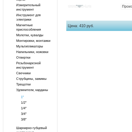
Измерительный
Произ
инструмент
Инструмент для
электрики
Магнитные
Цена:
410 руб.
приспособления
Молотки, кувалды
Монтировки, монтажки
Мультипликаторы
Напильники, ножовки
Отвертки
Резьбонарезной
инструмент
Свечники
Струбцины, зажимы
Трещотки
Удлинители, карданы
1"
1/2"
1/4"
3/4"
3/8"
Шарнирно-губцевый