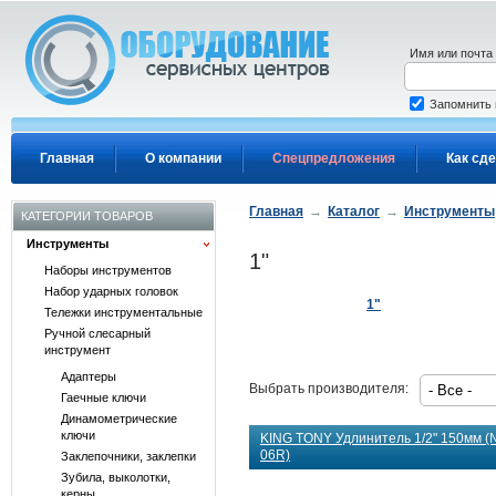
Перейти к основному содержанию
Имя или почта
Запомнить
Главная
О компании
Спецпредложения
Как сде
Главная
→
Каталог
→
Инструменты
КАТЕГОРИИ ТОВАРОВ
Инструменты
1"
Наборы инструментов
Набор ударных головок
1"
Тележки инструментальные
Ручной слесарный
инструмент
Адаптеры
Выбрать производителя:
Гаечные ключи
Динамометрические
ключи
KING TONY Удлинитель 1/2" 150мм (№
06R)
Заклепочники, заклепки
Зубила, выколотки,
керны