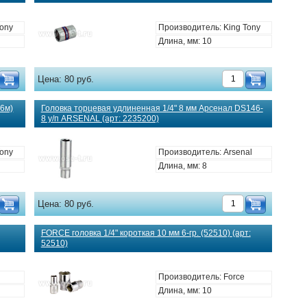
Tony
Производитель: King Tony
Длина, мм: 10
Цена:
80 руб.
06м)
Головка торцевая удлиненная 1/4" 8 мм Арсенал DS146-
8 у/п ARSENAL (арт: 2235200)
Tony
Производитель: Arsenal
Длина, мм: 8
Цена:
80 руб.
FORCE головка 1/4" короткая 10 мм 6-гр. (52510) (арт:
52510)
Производитель: Force
Длина, мм: 10