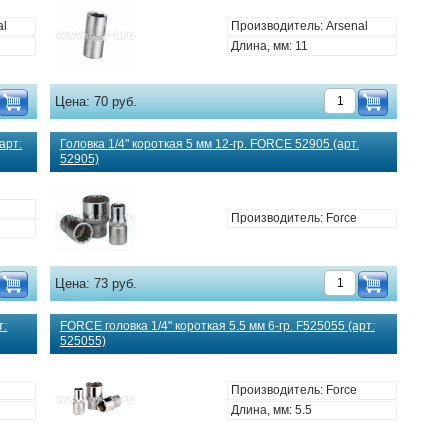
al
Производитель: Arsenal
Длина, мм: 11
Цена:
70 руб.
арт:
Головка 1/4" короткая 5 мм 12-гр. FORCE 52905 (арт.
52905)
Производитель: Force
Цена:
73 руб.
т:
FORCE головка 1/4" короткая 5.5 мм 6-гр. F525055 (арт:
525055)
Производитель: Force
Длина, мм: 5.5