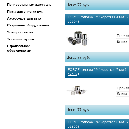
Полировальные материалы
Цена:
77 руб.
Паста для очистки рук
FORCE головка 1/4" короткая 4 мм 12-
Аксессуары для авто
52904)
Сварочное оборудование
Электростанции
Произв
Тепловые пушки
Длина, 
Строительное
оборудование
Цена:
77 руб.
FORCE головка 1/4" короткая 7 мм 6-г
52507)
Произв
Длина, 
Цена:
77 руб.
FORCE головка 1/4" короткая 6 мм 12-
52906)