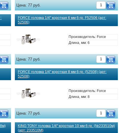
Цена:
77 руб.
:
FORCE головка 1/4" короткая 6 мм 6-гр. F52506 (арт:
52506)
Производитель: Force
Длина, мм: 6
Цена:
77 руб.
FORCE головка 1/4" короткая 8 мм 6-гр. (52508) (арт:
52508)
Производитель: Force
Длина, мм: 8
Цена:
77 руб.
08м)
KING TONY головка 1/4" короткая 10 мм 6-гр. (№233510м)
(арт: 233510M)