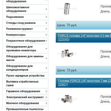
оборудование
Произв
Шиномонтажное
оборудование
Длина, 
Подъемники
Стенды сход развала
Цена:
70 руб.
Пневмоинструмент
Компрессоры
FORCE головка 1/4" короткая 4.5 мм 6
525045)
Покрасочное оборудование
Оборудование для
промывки инжектора
Произв
Оборудование для замены
Длина, 
масла
Оборудование для
кондиционеров
Цена:
73 руб.
Пуско зарядные устройства
Головка FORCE 1/4" короткая 7 мм 12-
Вытяжка отработанных
52907)
газов
Гаражное оборудование
Произв
Электрический инструмент
Длина, 
Моечное оборудование
Промышленные пылесосы