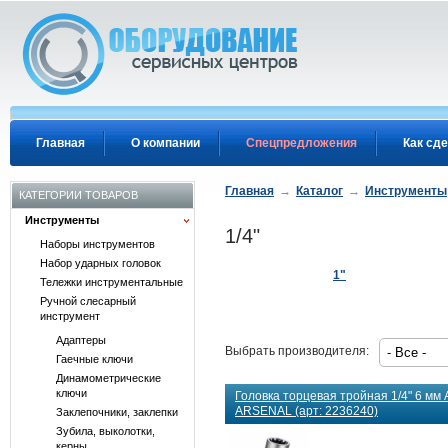
Перейти к основному содержанию
Главная
О компании
Спецпредложения
Как сде
Главная
→
Каталог
→
Инструменты
КАТЕГОРИИ ТОВАРОВ
Инструменты
1/4"
Наборы инструментов
Набор ударных головок
1"
Тележки инструментальные
Ручной слесарный
инструмент
Адаптеры
Выбрать производителя:
Гаечные ключи
Динамометрические
ключи
Головка торцевая тройная 1/4" 6 мм 
ARSENAL (арт: 2236240)
Заклепочники, заклепки
Зубила, выколотки,
керны