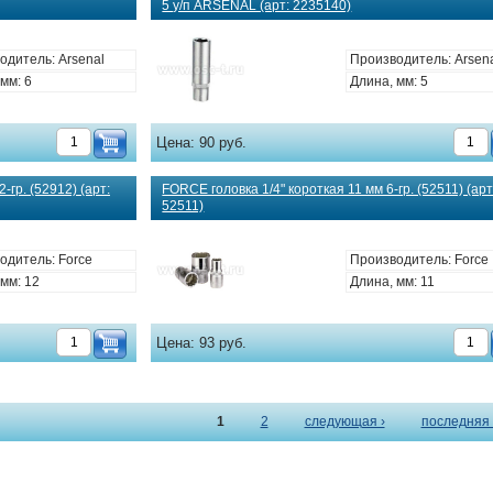
5 у/п ARSENAL (арт: 2235140)
одитель: Arsenal
Производитель: Arsen
мм: 6
Длина, мм: 5
Цена:
90 руб.
-гр. (52912) (арт:
FORCE головка 1/4" короткая 11 мм 6-гр. (52511) (арт
52511)
одитель: Force
Производитель: Force
мм: 12
Длина, мм: 11
Цена:
93 руб.
1
2
следующая ›
последняя 