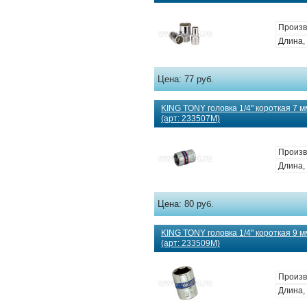
Произв
Длина, 
Цена:
77 руб.
KING TONY головка 1/4" короткая 7 м
(арт: 233507M)
Произв
Длина, 
Цена:
80 руб.
KING TONY головка 1/4" короткая 9 м
(арт: 233509M)
Произв
Длина, 