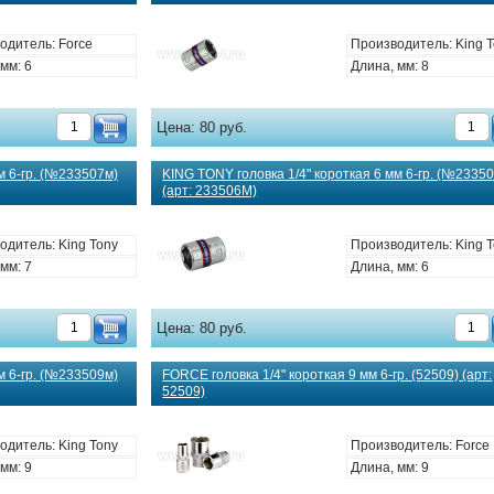
одитель: Force
Производитель: King 
мм: 6
Длина, мм: 8
Цена:
80 руб.
м 6-гр. (№233507м)
KING TONY головка 1/4" короткая 6 мм 6-гр. (№2335
(арт: 233506M)
одитель: King Tony
Производитель: King 
мм: 7
Длина, мм: 6
Цена:
80 руб.
м 6-гр. (№233509м)
FORCE головка 1/4" короткая 9 мм 6-гр. (52509) (арт:
52509)
одитель: King Tony
Производитель: Force
мм: 9
Длина, мм: 9