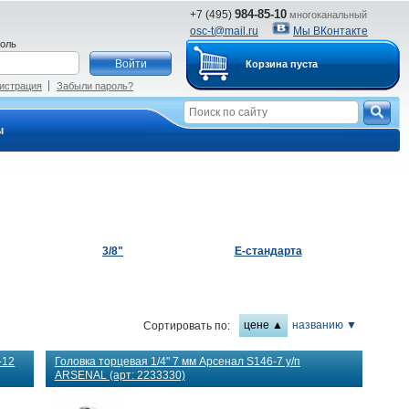
984-85-10
+7 (495)
многоканальный
osc-t@mail.ru
Мы ВКонтакте
оль
Корзина пуста
истрация
Забыли пароль?
ы
3/8"
Е-стандарта
цене ▲
названию ▼
Сортировать по:
-12
Головка торцевая 1/4" 7 мм Арсенал S146-7 у/п
ARSENAL (арт: 2233330)