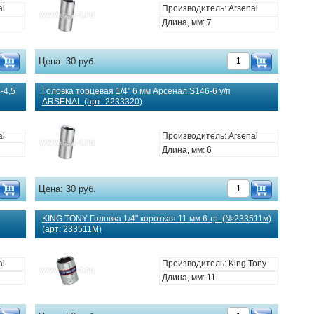
al
Производитель: Arsenal
Длина, мм: 7
Цена:
30 руб.
-4,5
Головка торцевая 1/4" 6 мм Арсенал S146-6 у/п
ARSENAL (арт: 2233320)
al
Производитель: Arsenal
Длина, мм: 6
Цена:
30 руб.
KING TONY Головка 1/4" короткая 11 мм 6-гр. (№233511м)
(арт: 233511M)
al
Производитель: King Tony
Длина, мм: 11