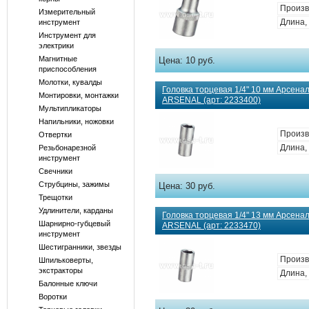
Произв
Измерительный
Длина, 
инструмент
Инструмент для
электрики
Магнитные
Цена:
10 руб.
приспособления
Молотки, кувалды
Головка торцевая 1/4" 10 мм Арсенал
Монтировки, монтажки
ARSENAL (арт: 2233400)
Мультипликаторы
Напильники, ножовки
Произв
Отвертки
Длина, 
Резьбонарезной
инструмент
Свечники
Струбцины, зажимы
Цена:
30 руб.
Трещотки
Удлинители, карданы
Головка торцевая 1/4" 13 мм Арсенал
Шарнирно-губцевый
ARSENAL (арт: 2233470)
инструмент
Шестигранники, звезды
Произв
Шпильковерты,
экстракторы
Длина, 
Балонные ключи
Воротки