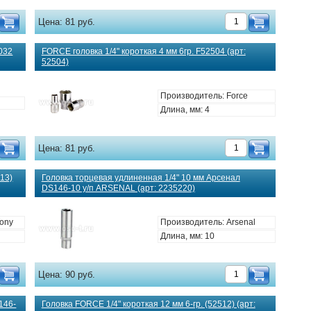
Цена:
81 руб.
032
FORCE головка 1/4" короткая 4 мм 6гр. F52504 (арт:
52504)
Производитель: Force
Длина, мм: 4
Цена:
81 руб.
513)
Головка торцевая удлиненная 1/4" 10 мм Арсенал
DS146-10 у/п ARSENAL (арт: 2235220)
Tony
Производитель: Arsenal
Длина, мм: 10
Цена:
90 руб.
146-
Головка FORCE 1/4" короткая 12 мм 6-гр. (52512) (арт: