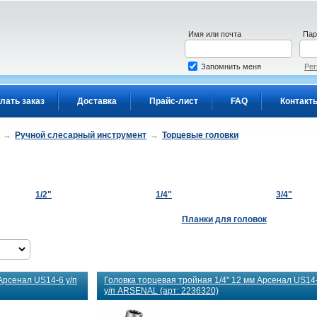
Имя или почта
Пар
Запомнить меня
Рег
лать заказ
Доставка
Прайс-лист
FAQ
Контакт
→
Ручной слесарный инструмент
→
Торцевые головки
1/2"
1/4"
3/4"
Планки для головок
Арсенал US14-6 у/п
Головка торцевая тройная 1/4" 12 мм Арсенал US14
у/п ARSENAL (арт: 2236320)