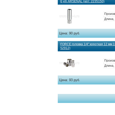
6 у/п ARSENAL (арт: 2235150)
Произв
Длина, 
Цена:
90 руб.
FORCE головка 1/4" короткая 12 мм 12
52912)
Произв
Длина, 
Цена:
93 руб.
Страницы