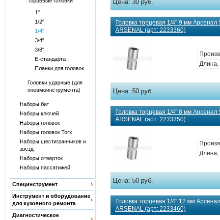
Торцевые головки
Цена:
30 руб.
1"
1/2"
Головка торцевая 1/4" 9 мм Арсенал 
ARSENAL (арт: 2233360)
1/4"
3/4"
3/8"
Произв
Е-стандарта
Длина, 
Планки для головок
Головки ударные (для
пневмоинструмента)
Цена:
50 руб.
Наборы бит
Головка торцевая 1/4" 8 мм Арсенал 
Наборы ключей
ARSENAL (арт: 2233350)
Наборы головок
Наборы головок Torx
Наборы шестигранников и
Произв
звёзд
Длина, 
Наборы отверток
Наборы пассатижей
Цена:
50 руб.
Специнструмент
Инструмент и оборудование
Головка торцевая 1/4" 12 мм Арсенал
для кузовного ремонта
ARSENAL (арт: 2233460)
Диагностическое