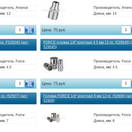
одитель: Arsenal
Производитель: Arsen
мм: 12
Длина, мм: 14
Цена:
70 руб.
гр. F525045 (арт:
FORCE головка 1/4" короткая 4.5 мм 12-гр. (529045) (
529045)
одитель: Force
Производитель: Force
мм: 4.5
Длина, мм: 4.5
Цена:
73 руб.
гр. (52907) (арт:
Головка FORCE 1/4" короткая 8 мм 12-гр. (52908) (ар
52908)
одитель: Force
Производитель: Force
мм: 7
Длина, мм: 8