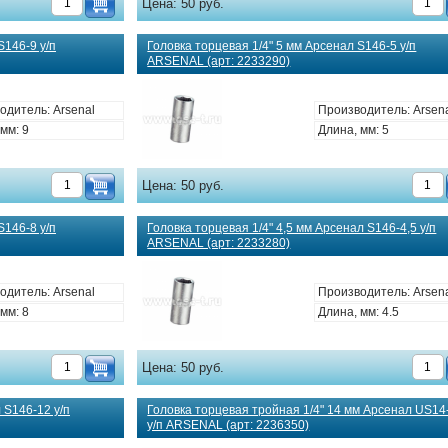
Цена:
50 руб.
S146-9 у/п
Головка торцевая 1/4" 5 мм Арсенал S146-5 у/п
ARSENAL (арт: 2233290)
одитель: Arsenal
Производитель: Arsen
мм: 9
Длина, мм: 5
Цена:
50 руб.
S146-8 у/п
Головка торцевая 1/4" 4,5 мм Арсенал S146-4,5 у/п
ARSENAL (арт: 2233280)
одитель: Arsenal
Производитель: Arsen
мм: 8
Длина, мм: 4.5
Цена:
50 руб.
 S146-12 у/п
Головка торцевая тройная 1/4" 14 мм Арсенал US14
у/п ARSENAL (арт: 2236350)