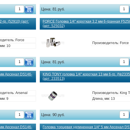
Цена:
81 руб.
-гр. (52910) (арт:
FORCE Головка 1/4" короткая 3.2 мм 6-гранная F525
(арт: 525032)
одитель: Force
Производитель: Force
мм: 10
Цена:
81 руб.
 мм Арсенал DS146-
KING TONY головка 1/4" короткая 13 мм 6-гр. (№233
(арт: 233513)
одитель: Arsenal
Производитель: King 
мм: 9
Длина, мм: 13
Цена:
90 руб.
 мм Арсенал DS146-
Головка торцевая удлиненная 1/4" 5 мм Арсенал DS