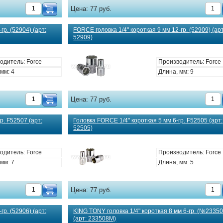
Цена:
77 руб.
гр. (52904) (арт:
FORCE головка 1/4" короткая 9 мм 12-гр. (52909) (арт
52909)
одитель: Force
Производитель: Force
мм: 4
Длина, мм: 9
Цена:
77 руб.
р. F52507 (арт:
Головка FORCE 1/4" короткая 5 мм 6-гр. F52505 (арт:
52505)
одитель: Force
Производитель: Force
мм: 7
Длина, мм: 5
Цена:
77 руб.
гр. (52906) (арт:
KING TONY головка 1/4" короткая 8 мм 6-гр. (№2335
(арт: 233508M)