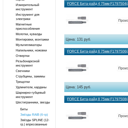
FORCE Бита-райд 4 75мм F1797504(а
Измерительный
инструмент
Инструмент для
электрики
Произ
Магнитные
приспособления
Молотки, кувалды
Цена:
131 руб.
Монтировки, монтажки
Мультипликаторы
Напильники, ножовки
FORCE Бита-райд 6 75мм F1797506(а
Отвертки
Резьбонарезной
инструмент
Произ
Свечники
Струбцины, зажимы
Трещотки
Цена:
145 руб.
Удлинители, карданы
Шарнирно-губцевый
инструмент
FORCE Бита-райд 8 75мм F1797508(а
Шестигранники, звезды
Биты
Звёзды RAIB (6-гр)
Произ
Звёзды SPLINE (12-
гр.) впресованные