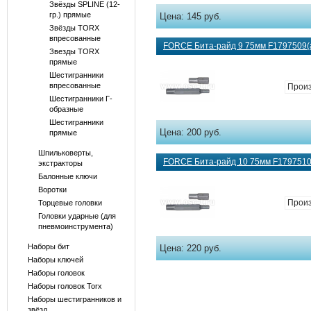
Звёзды SPLINE (12-
гр.) прямые
Цена:
145 руб.
Звёзды TORX
впресованные
FORCE Бита-райд 9 75мм F1797509(а
Звезды TORX
прямые
Шестигранники
впресованные
Произ
Шестигранники Г-
образные
Шестигранники
Цена:
200 руб.
прямые
Шпильковерты,
FORCE Бита-райд 10 75мм F1797510
экстракторы
Балонные ключи
Воротки
Произ
Торцевые головки
Головки ударные (для
пневмоинструмента)
Наборы бит
Цена:
220 руб.
Наборы ключей
Наборы головок
Наборы головок Torx
Наборы шестигранников и
звёзд