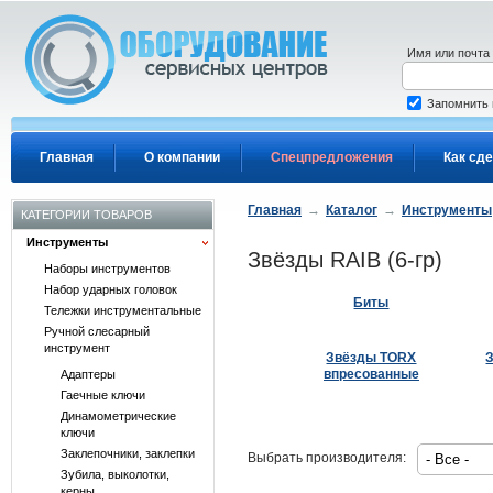
Перейти к основному содержанию
Имя или почта
Запомнить
Главная
О компании
Спецпредложения
Как сде
Главная
→
Каталог
→
Инструменты
КАТЕГОРИИ ТОВАРОВ
Инструменты
Звёзды RAIB (6-гр)
Наборы инструментов
Набор ударных головок
Биты
Тележки инструментальные
Ручной слесарный
инструмент
Звёзды TORX
впресованные
Адаптеры
Гаечные ключи
Динамометрические
ключи
Заклепочники, заклепки
Выбрать производителя:
Зубила, выколотки,
керны