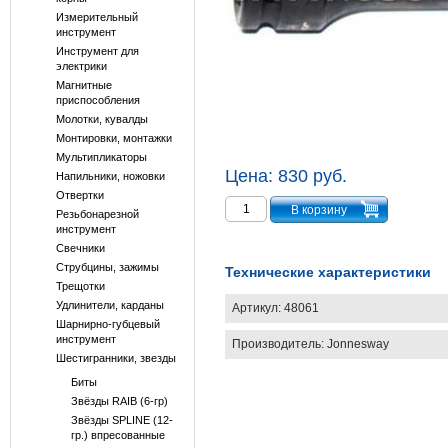
Измерительный
инструмент
Инструмент для
электрики
Магнитные
приспособления
Молотки, кувалды
Монтировки, монтажки
Мультипликаторы
Цена:
830 руб.
Напильники, ножовки
Отвертки
Резьбонарезной
инструмент
Свечники
Струбцины, зажимы
Технические характеристики
Трещотки
Удлинители, карданы
Артикул:
48061
Шарнирно-губцевый
инструмент
Производитель:
Jonnesway
Шестигранники, звезды
Биты
Звёзды RAIB (6-гр)
Звёзды SPLINE (12-
гр.) впресованные