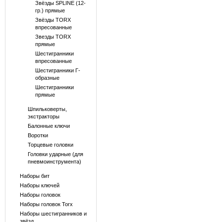
Звёзды SPLINE (12-
гр.) прямые
Звёзды TORX
впресованные
Звезды TORX
прямые
Шестигранники
впресованные
Шестигранники Г-
образные
Шестигранники
прямые
Шпильковерты,
экстракторы
Балонные ключи
Воротки
Торцевые головки
Головки ударные (для
пневмоинструмента)
Наборы бит
Наборы ключей
Наборы головок
Наборы головок Torx
Наборы шестигранников и
звёзд