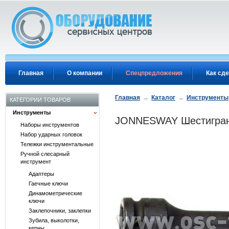
Перейти к основному содержанию
Главная
О компании
Спецпредложения
Как сде
Главная
→
Каталог
→
Инструменты
КАТЕГОРИИ ТОВАРОВ
Инструменты
JONNESWAY Шестигранн
Наборы инструментов
Набор ударных головок
Тележки инструментальные
Ручной слесарный
инструмент
Адаптеры
Гаечные ключи
Динамометрические
ключи
Заклепочники, заклепки
Зубила, выколотки,
керны