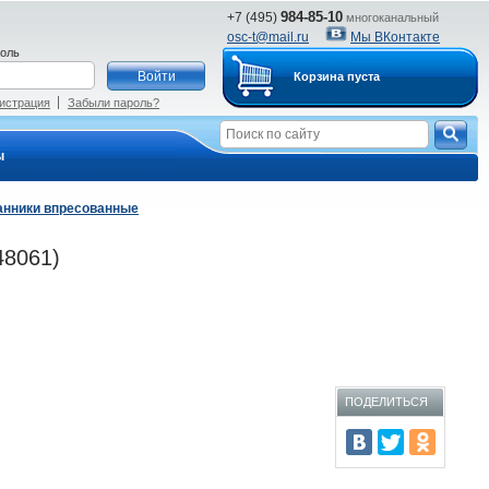
984-85-10
+7 (495)
многоканальный
osc-t@mail.ru
Мы ВКонтакте
оль
Корзина пуста
истрация
Забыли пароль?
ы
анники впресованные
48061)
ПОДЕЛИТЬСЯ