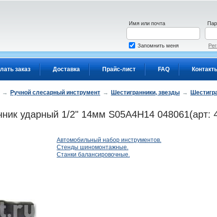
Имя или почта
Пар
Запомнить меня
Рег
лать заказ
Доставка
Прайс-лист
FAQ
Контакт
→
Ручной слесарный инструмент
→
Шестигранники, звезды
→
Шестигр
ик ударный 1/2" 14мм S05A4H14 048061(арт: 
Автомобильный набор инструментов.
Стенды шиномонтажные.
Станки балансировочные.