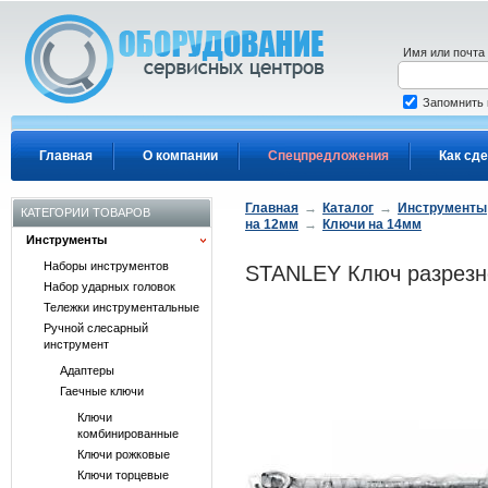
Перейти к основному содержанию
Имя или почта
Запомнить
Главная
О компании
Спецпредложения
Как сде
Главная
→
Каталог
→
Инструменты
КАТЕГОРИИ ТОВАРОВ
на 12мм
→
Ключи на 14мм
Инструменты
Наборы инструментов
STANLEY Ключ разрезно
Набор ударных головок
Тележки инструментальные
Ручной слесарный
инструмент
Адаптеры
Гаечные ключи
Ключи
комбинированные
Ключи рожковые
Ключи торцевые