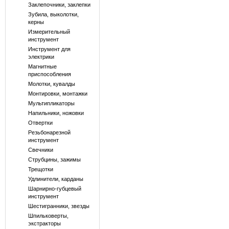
Заклепочники, заклепки
Зубила, выколотки,
керны
Измерительный
инструмент
Инструмент для
электрики
Магнитные
приспособления
Молотки, кувалды
Монтировки, монтажки
Мультипликаторы
Напильники, ножовки
Отвертки
Резьбонарезной
инструмент
Свечники
Струбцины, зажимы
Трещотки
Удлинители, карданы
Шарнирно-губцевый
инструмент
Шестигранники, звезды
Шпильковерты,
экстракторы