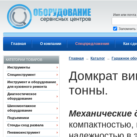
Перейти к основному содержанию
Имя или почта
Запомнить
Главная
О компании
Спецпредложения
Как сде
Главная
→
Каталог
→
Гаражное об
КАТЕГОРИИ ТОВАРОВ
Инструменты
Домкрат ви
Специнструмент
Инструмент и оборудование
тонны.
для кузовного ремонта
Диагностическое
оборудование
Шиномонтажное
Механические
оборудование
Подъемники
компактностью, 
Стенды сход развала
надежностью в 
Пневмоинструмент