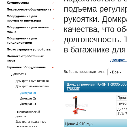
Компрессоры
подъема регули
Покрасочное оборудование
рукоятки. Домкр
Оборудование для
промывки инжектора
качества, что о
Оборудование для замены
масла
долговечность. 
Оборудование для
кондиционеров
в багажнике для
Пуско зарядные устройства
Вытяжка отработанных
Домкрат 
газов
Гаражное оборудование
Выбрать производителя:
Домкраты
Домкраты бутылочные
Домкрат реечный TORIN ТR8335 5051
Домкрат механический
TR8335)
Домкрат 3т
Произ
Домкрат 2т
Грузо
Домкрат 1т
Диапа
Пневматический
153/7
домкрат
Домкраты подкатные
Цена:
4 910 руб.