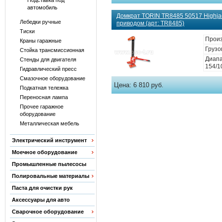
Подставка под
автомобиль
Домкрат TORIN ТR8485 50517 Highja
Лебедки ручные
приводом (арт: TR8485)
Тиски
Произ
Краны гаражные
Грузо
Стойка трансмиссионная
Диапа
Стенды для двигателя
154/1
Гидравлический пресс
Смазочное оборудование
Цена:
6 810 руб.
Подкатная тележка
Переносная лампа
Прочее гаражное
оборудование
Металлическая мебель
Электрический инструмент
Моечное оборудование
Промышленные пылесосы
Полировальные материалы
Паста для очистки рук
Аксессуары для авто
Сварочное оборудование