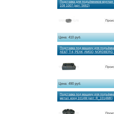
Подставка для подъёмников круглая
108 1007 (арт: 5662)
Прои
Цена:
410 руб.
Подставка под машину для подъёмн
AE&T, T-4, PEAK, AMGO, NORDBERG 1
Прои
Цена:
490 руб.
Подставка под машину для подъём
метал. корд 1014M (арт: R_1014MK)
Прои