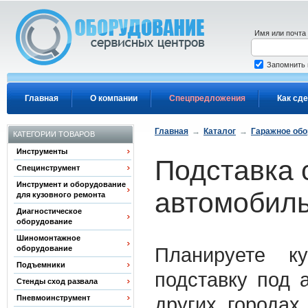
Перейти к основному содержанию
Имя или почта
Запомнить
Главная
О компании
Спецпредложения
Как сде
Главная
→
Каталог
→
Гаражное об
КАТЕГОРИИ ТОВАРОВ
Инструменты
Подставка 
Специнструмент
Инструмент и оборудование
автомобил
для кузовного ремонта
Диагностическое
оборудование
Шиномонтажное
Планируете ку
оборудование
Подъемники
подставку под 
Стенды сход развала
других городах
Пневмоинструмент