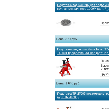
Подставка под машину для подъёмн
круглая металл. корд 1009M (арт: R
Прои
Цена:
870 руб.
Подставка под автомобиль Topex 97x
T42001 профессиональная (арт: Top
Произ
Высот
250/4
Грузо
Цена:
1 640 руб.
Подставка TRMT005 под мотоцикл р
(арт: TRMT005)