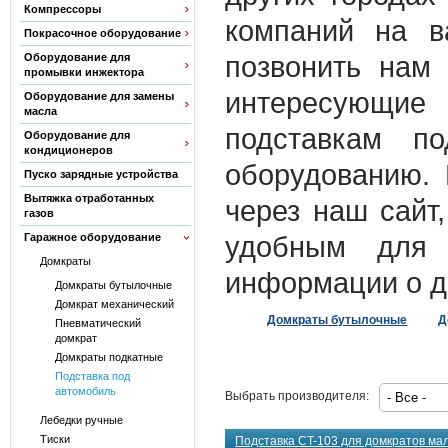
Компрессоры
компаний на в
Покрасочное оборудование
позвонить нам
Оборудование для
промывки инжектора
интересующие
Оборудование для замены
масла
подставкам п
Оборудование для
кондиционеров
оборудованию.
Пуско зарядные устройства
Вытяжка отработанных
через наш сайт
газов
удобным для 
Гаражное оборудование
Домкраты
информации о до
Домкраты бутылочные
Домкрат механический
Домкраты бутылочные
Д
Пневматический
домкрат
Домкраты подкатные
Подставка под
автомобиль
Выбрать производителя:
Лебедки ручные
Тиски
Подставка CT-103 для домкратов ма