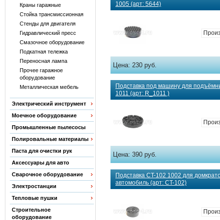
1005 (арт: 5644)
Краны гаражные
Стойка трансмиссионная
Стенды для двигателя
Прои
Гидравлический пресс
Смазочное оборудование
Подкатная тележка
Переносная лампа
Цена:
230 руб.
Прочее гаражное
оборудование
Подставка под машину для подъёмн
Металлическая мебель
1011 (арт: R_1011 )
Электрический инструмент
Моечное оборудование
Прои
Промышленные пылесосы
Полировальные материалы
Паста для очистки рук
Цена:
390 руб.
Аксессуары для авто
Сварочное оборудование
Подставка CT-102 1002 для домкрат
автомобиль (арт: CT-102)
Электростанции
Тепловые пушки
Строительное
Прои
оборудование