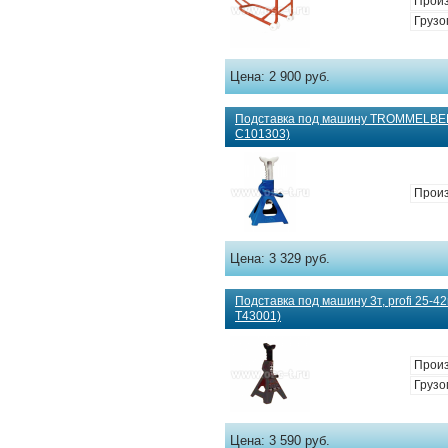
Произ
Грузо
Цена:
2 900 руб.
Подставка под машину TROMMELBERG
C101303)
Произ
Цена:
3 329 руб.
Подставка под машину 3т, profi 25-42
T43001)
Произ
Грузо
Цена:
3 590 руб.