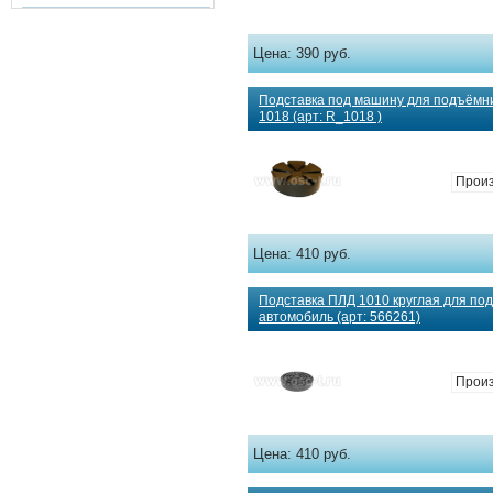
Цена:
390 руб.
Подставка под машину для подъёмн
1018 (арт: R_1018 )
Произ
Цена:
410 руб.
Подставка ПЛД 1010 круглая для по
автомобиль (арт: 566261)
Прои
Цена:
410 руб.