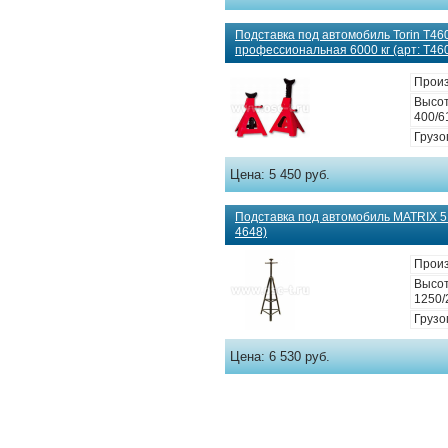
Подставка под автомобиль Torin T4
профессиональная 6000 кг (арт: T46
Произ
Высот
400/6
Грузо
Цена:
5 450 руб.
Подставка под автомобиль MATRIX 51
4648)
Произ
Высот
1250/
Грузо
Цена:
6 530 руб.