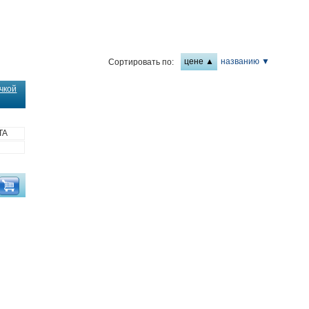
цене ▲
названию ▼
Сортировать по:
чкой
TA