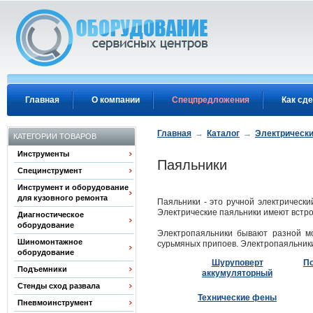
Перейти к основному содержанию
Главная
О компании
Спецпредложения
Как сде
Главная
→
Каталог
→
Электрически
КАТЕГОРИИ ТОВАРОВ
Инструменты
Паяльники
Специнструмент
Инструмент и оборудование
для кузовного ремонта
Паяльники - это ручной электрически
Электрические паяльники имеют встро
Диагностическое
оборудование
Электропаяльники бывают разной м
Шиномонтажное
сурьмяных припоев. Электропаяльники
оборудование
Шуруповерт
П
Подъемники
аккумуляторный
Стенды сход развала
Технические фены
Пневмоинструмент