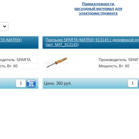
Принадлежности,
расходный материал для
электроинструмента
RTA (MATRIX)
Паяльник SPARTA (MATRIX) 913145 с деревянной ру
(арт: MAT_913145)
одитель: SPARTA
Производитель: SPAR
ть, Вт: 60
Мощность, Вт: 60
Цена:
360 руб.