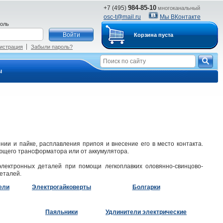
984-85-10
+7 (495)
многоканальный
osc-t@mail.ru
Мы ВКонтакте
оль
Корзина пуста
истрация
Забыли пароль?
ы
нии и пайке, расплавления припоя и внесение его в место контакта.
ющего трансформатора или от аккумулятора.
лектронных деталей при помощи легкоплавких оловянно-свинцово-
еталей.
ели
Электрогайковерты
Болгарки
Паяльники
Удлинители электрические