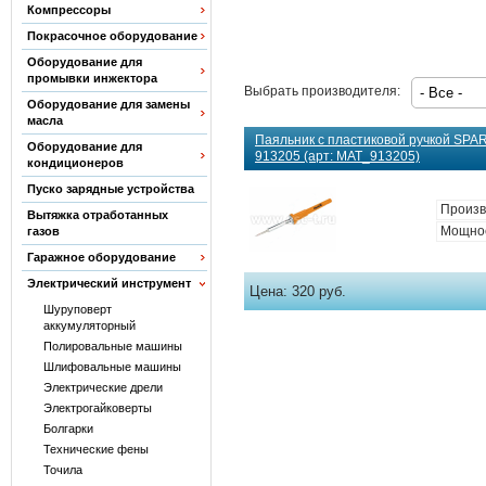
Компрессоры
Покрасочное оборудование
Оборудование для
промывки инжектора
Выбрать производителя:
Оборудование для замены
масла
Паяльник с пластиковой ручкой SPA
Оборудование для
913205 (арт: MAT_913205)
кондиционеров
Пуско зарядные устройства
Произв
Вытяжка отработанных
Мощнос
газов
Гаражное оборудование
Электрический инструмент
Цена:
320 руб.
Шуруповерт
аккумуляторный
Полировальные машины
Шлифовальные машины
Электрические дрели
Электрогайковерты
Болгарки
Технические фены
Точила