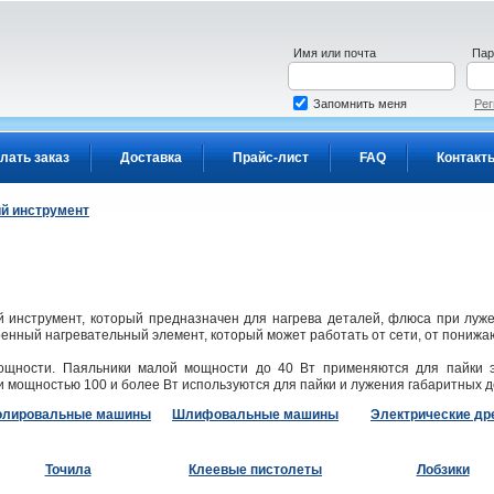
Имя или почта
Пар
Запомнить меня
Рег
лать заказ
Доставка
Прайс-лист
FAQ
Контакт
й инструмент
й инструмент, который предназначен для нагрева деталей, флюса при луже
енный нагревательный элемент, который может работать от сети, от понижа
ощности. Паяльники малой мощности до 40 Вт применяются для пайки э
 мощностью 100 и более Вт используются для пайки и лужения габаритных д
олировальные машины
Шлифовальные машины
Электрические др
Точила
Клеевые пистолеты
Лобзики