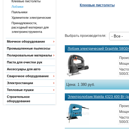
Клеевые пистолеты
Клеевые пистолеты
Лобзики
Паяльники
Удлинители электрические
Принадлежности,
расходный материал для
электроинструмента
Выбрать производителя:
Моечное оборудование
Промышленные пылесосы
Лобзик электрический Graphite 58G04
Полировальные материалы
Произ
Паста для очистки рук
Мощно
Аксессуары для авто
Часто
500/3
Сварочное оборудование
Электростанции
Цена:
1 380 руб.
Тепловые пушки
Электролобзик Makita 4323 400 Вт (а
Строительное
оборудование
Произ
Мощно
Часто
500/3