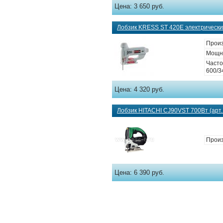
Цена:
3 650 руб.
Лобзик KRESS ST 420E электрический
Произ
Мощно
Часто
600/3
Цена:
4 320 руб.
Лобзик HITACHI CJ90VST 700Вт (арт
Произ
Цена:
6 390 руб.