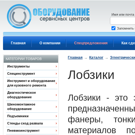
Перейти к основному содержанию
Имя или почта
Запомнить
Главная
О компании
Спецпредложения
Как сде
Главная
→
Каталог
→
Электрически
КАТЕГОРИИ ТОВАРОВ
Инструменты
Лобзики
Специнструмент
Инструмент и оборудование
для кузовного ремонта
Диагностическое
Лобзики - это 
оборудование
Шиномонтажное
предназначенны
оборудование
Подъемники
фанеры, тонк
Стенды сход развала
материалов по
Пневмоинструмент