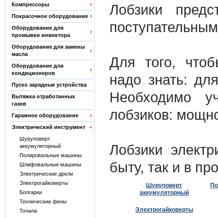
Компрессоры
Лобзики предс
Покрасочное оборудование
поступательным
Оборудование для
промывки инжектора
Оборудование для замены
масла
Для того, что
Оборудование для
кондиционеров
надо знать: дл
Пуско зарядные устройства
Необходимо уч
Вытяжка отработанных
газов
лобзиков: мощно
Гаражное оборудование
Электрический инструмент
Шуруповерт
Лобзики электр
аккумуляторный
Полировальные машины
быту, так и в п
Шлифовальные машины
Электрические дрели
Электрогайковерты
Шуруповерт
По
Болгарки
аккумуляторный
Технические фены
Электрогайковерты
Точила