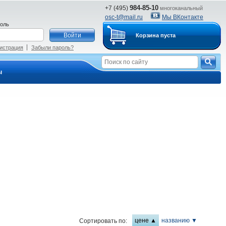
984-85-10
+7 (495)
многоканальный
osc-t@mail.ru
Мы ВКонтакте
оль
Корзина пуста
истрация
Забыли пароль?
ы
цене ▲
названию ▼
Сортировать по: