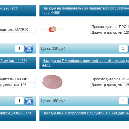
76290 (арт:
Насадка на полировальную машину войлок с липучк
(арт: 4466)
Производитель: ПРО
одитель: MATRIX
Диаметр диска, мм: 12
Цена:
130 руб.
5 мм (арт: 4468)
Насадка на ПМ войлок с липучкой черный толстая (а
4467)
одитель: ПРОЧИЕ
Производитель: ПРО
р диска, мм: 125
Диаметр диска, мм: 12
Цена:
160 руб.
локом (белый) (арт:
Насадка на ПМ пороловая с липучкой 150 мм (арт: 4