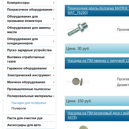
Компрессоры
Переходник дрель-болгарка MATRIX 
Покрасочное оборудование
MAT_76290)
Оборудование для
промывки инжектора
Оборудование для замены
Произв
масла
Оборудование для
кондиционеров
Цена:
30 руб.
Пуско зарядные устройства
Вытяжка отработанных
Насадка на ПМ овчинка с липучкой 12
газов
Гаражное оборудование
Электрический инструмент
Произв
Моечное оборудование
Диамет
Промышленные пылесосы
Полировальные материалы
Цена:
150 руб.
Насадки для полировки
Полироли
Насадка на ПМ резиновый диск с вой
4476)
Паста для очистки рук
Аксессуары для авто