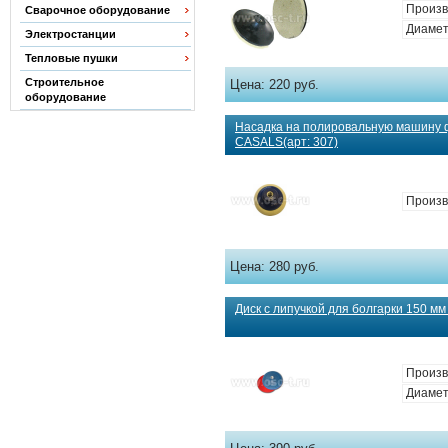
Произв
Сварочное оборудование
Диамет
Электростанции
Тепловые пушки
Строительное
Цена:
220 руб.
оборудование
Насадка на полировальную машину 
CASALS(арт: 307)
Произв
Цена:
280 руб.
Диск с липучкой для болгарки 150 мм 
Произв
Диамет