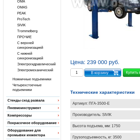
OMA
OMAS
PEAK
ProTech
SIVIK
Trommelberg
ПРОЧИЕ
С верхней
синхронизацией
С нижней
синхронизацией
Цена:
239 000 руб.
Электрогидравлический
Электромеханический
Купить 
Ножничные подъемники
Четырехстоечные
подъемники
Технические характеристики
Стенды сход развала
Артикул:
ПГА-3500-Е
Пневмоинструмент
Производитель:
SIVIK
Компрессоры
Покрасочное оборудование
Высота подъема, мм: 1750
Оборудование для
промывки инжектора
Грузоподъемность, кг: 3500