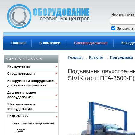
Перейти к основному содержанию
Имя или почта
Запомнить
Главная
О компании
Спецпредложения
Как сде
Главная
→
Каталог
→
Подъемники
КАТЕГОРИИ ТОВАРОВ
Инструменты
Подъемник двухстоечны
Специнструмент
SIVIK (арт: ПГА-3500-Е)
Инструмент и оборудование
для кузовного ремонта
Диагностическое
оборудование
Шиномонтажное
оборудование
Подъемники
Двухстоечные подъемники
AE&T