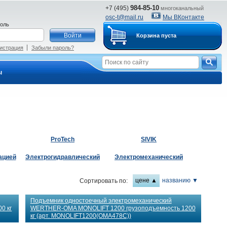
984-85-10
+7 (495)
многоканальный
osc-t@mail.ru
Мы ВКонтакте
оль
Корзина пуста
истрация
Забыли пароль?
ы
ProTech
SIVIK
ацией
Электрогидравлический
Электромеханический
цене ▲
названию ▼
Сортировать по:
Подъемник одностоечный электромеханический
0 кг
WERTHER-OMA MONOLIFT 1200 грузоподъемность 1200
кг (арт. MONOLIFT1200(OMA478C))