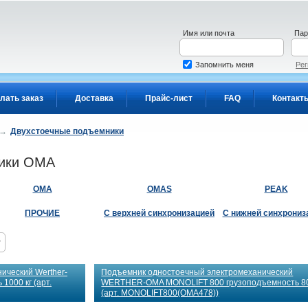
Имя или почта
Пар
Запомнить меня
Рег
лать заказ
Доставка
Прайс-лист
FAQ
Контакт
→
Двухстоечные подъемники
ники OMA
OMA
OMAS
PEAK
ПРОЧИЕ
С верхней синхронизацией
С нижней синхрониз
ический Werther-
Подъемник одностоечный электромеханический
000 кг (арт.
WERTHER-OMA MONOLIFT 800 грузоподъемность 80
(арт. MONOLIFT800(OMA478))