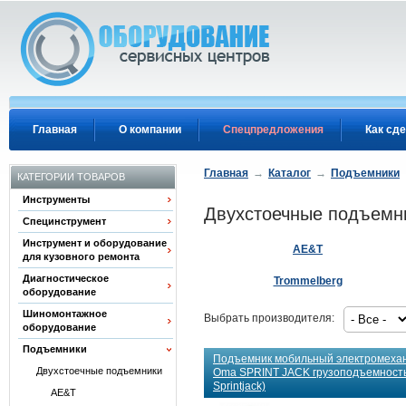
Перейти к основному содержанию
Главная
О компании
Спецпредложения
Как сде
Главная
→
Каталог
→
Подъемники
КАТЕГОРИИ ТОВАРОВ
Инструменты
Двухстоечные подъем
Специнструмент
Инструмент и оборудование
AE&T
для кузовного ремонта
Диагностическое
Trommelberg
оборудование
Шиномонтажное
Выбрать производителя:
оборудование
Подъемники
Подъемник мобильный электромехан
Двухстоечные подъемники
Oma SPRINT JACK грузоподъемность 1
Sprintjack)
AE&T