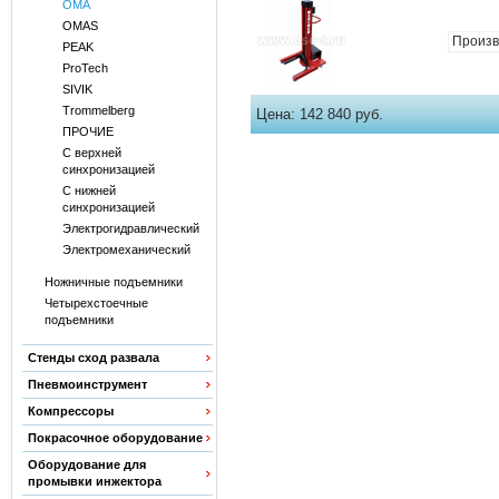
OMA
OMAS
Произв
PEAK
ProTech
SIVIK
Trommelberg
Цена:
142 840 руб.
ПРОЧИЕ
С верхней
синхронизацией
С нижней
синхронизацией
Электрогидравлический
Электромеханический
Ножничные подъемники
Четырехстоечные
подъемники
Стенды сход развала
Пневмоинструмент
Компрессоры
Покрасочное оборудование
Оборудование для
промывки инжектора