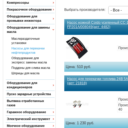
Компрессоры
Покрасочное оборудование
Выбрать производителя:
Оборудование для
промывки инжектора
Насос ножной Coido усиленный СС-
FP201A/008049(арт: 4482)
Оборудование для замены
масла
Маслораздаточные
установки
Прои
Насосы для перекачки
нефтепродуктов
Оборудование для
экспресс замены масла
Цена:
510 руб.
Поддоны для слива масла
Шприцы для масла
Насос для перекачки топлива 24В 5
Оборудование для
(арт: 21818)
кондиционеров
Пуско зарядные устройства
Прои
Вытяжка отработанных
Произ
газов
40
Гаражное оборудование
Электрический инструмент
Цена:
1 230 руб.
Моечное оборудование