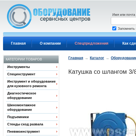
Перейти к основному содержанию
Имя или почта
Запомнить
Главная
О компании
Спецпредложения
Как сде
Главная
→
Каталог
→
Оборудовани
КАТЕГОРИИ ТОВАРОВ
Инструменты
Катушка со шлангом 3/8
Специнструмент
Инструмент и оборудование
для кузовного ремонта
Диагностическое
оборудование
Шиномонтажное
оборудование
Подъемники
Стенды сход развала
Пневмоинструмент