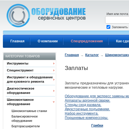
Перейти к основному содержанию
Имя или почта
Запомнить
Главная
О компании
Спецпредложения
Как сде
Главная
→
Каталог
→
Шиномонтажн
КАТЕГОРИИ ТОВАРОВ
Инструменты
Заплаты
Специнструмент
Инструмент и оборудование
для кузовного ремонта
Заплаты предназначены для устранен
механические и тепловые нагрузки.
Диагностическое
оборудование
Оборудование для экспресс замены м
Шиномонтажное
Аппараты аргонной сварки.
оборудование
Стенды сход развала.
Двухстоечные подъемники.
Шиномонтажные станки
Набор инструмента.
Балансировочное
Поршневые компрессоры.
оборудование
Грибки
Борторасширители