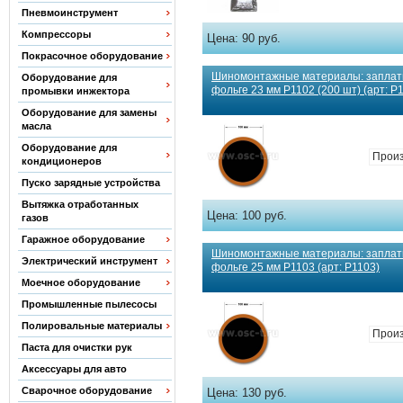
Пневмоинструмент
Компрессоры
Цена:
90 руб.
Покрасочное оборудование
Шиномонтажные материалы: заплат
Оборудование для
фольге 23 мм Р1102 (200 шт) (арт: Р
промывки инжектора
Оборудование для замены
масла
Оборудование для
Произ
кондиционеров
Пуско зарядные устройства
Вытяжка отработанных
Цена:
100 руб.
газов
Гаражное оборудование
Шиномонтажные материалы: заплат
Электрический инструмент
фольге 25 мм Р1103 (арт: Р1103)
Моечное оборудование
Промышленные пылесосы
Полировальные материалы
Произ
Паста для очистки рук
Аксессуары для авто
Сварочное оборудование
Цена:
130 руб.