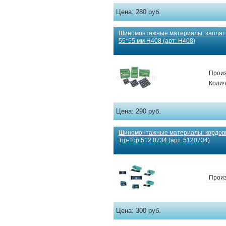
Цена:
280 руб.
Шиномонтажные материалы: заплат
55*55 мм Н408 (арт: Н408)
Произ
Колич
Цена:
290 руб.
Шиномонтажные материалы: кордовы
Tip-Top 512 0734 (арт. 5120734)
Прои
Цена:
300 руб.