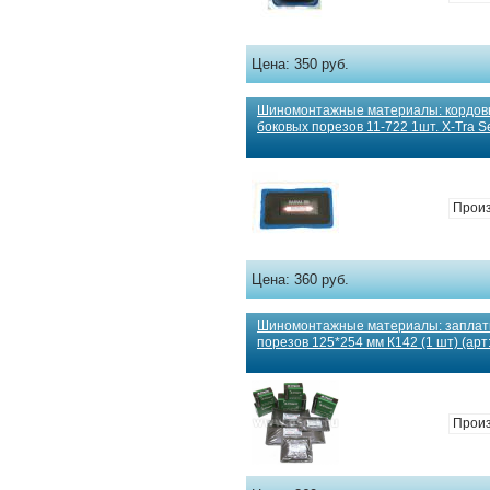
Цена:
350 руб.
Шиномонтажные материалы: кордов
боковых порезов 11-722 1шт. X-Tra Se
Прои
Цена:
360 руб.
Шиномонтажные материалы: заплаты
порезов 125*254 мм К142 (1 шт) (арт
Произ