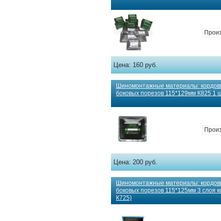
Произ
Цена:
160 руб.
Шиномонтажные материалы: кордов
боковых порезов 115*129мм К825 1 шт
Произ
Цена:
200 руб.
Шиномонтажные материалы: кордов
боковых порезов 115*125мм 3 слоя кор
К725)