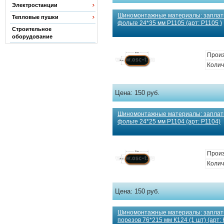
Электростанции
Шиномонтажные материалы: заплат
Тепловые пушки
фольге 24*35 мм Р1105 (арт: Р1105 )
Строительное
оборудование
Произ
Колич
Цена:
150 руб.
Шиномонтажные материалы: заплат
фольге 24*25 мм Р1104 (арт: Р1104)
Произ
Колич
Цена:
150 руб.
Шиномонтажные материалы: заплаты
порезов 76*215 мм К124 (1 шт) (арт: 