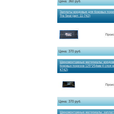
Цена:
360 руб.
Заплаты кордовые для боковых порез
Tra Seal (арт. 11-742)
Прои
Цена:
370 руб.
Шиномонтажные материалы: кордов
боковых порезов 125*254мм 4 слоя ко
К742)
Произ
Цена:
370 руб.
Шиномонтажные материалы: заплат