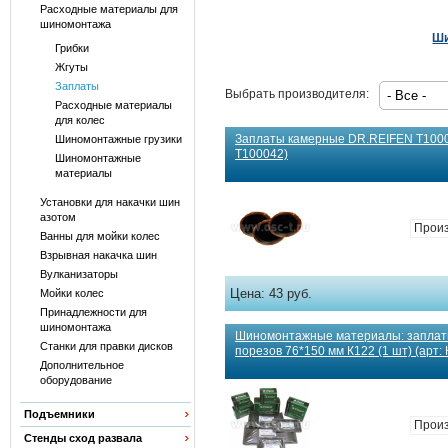
Расходные материалы для
шиномонтажа
Ши
Грибки
Жгуты
Заплаты
Выбрать производителя:
Расходные материалы
для колес
Заплаты камерные DR.REIFEN T10004
Шиномонтажные грузики
T100042)
Шиномонтажные
материалы
Установки для накачки шин
азотом
Прои
Ванны для мойки колес
Взрывная накачка шин
Вулканизаторы
Цена:
43 руб.
Мойки колес
Принадлежности для
шиномонтажа
Шиномонтажные материалы: заплаты
Станки для правки дисков
порезов 76*150 мм К122 (1 шт) (арт: 
Дополнительное
оборудование
Подъемники
Произ
Стенды сход развала