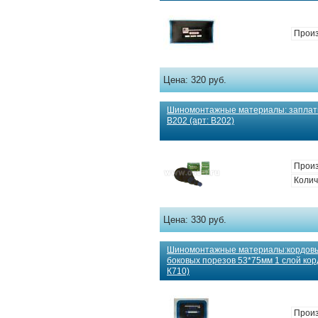
Произ
Цена:
320 руб.
Шиномонтажные материалы: заплат
В202 (арт: В202)
Произ
Колич
Цена:
330 руб.
Шиномонтажные материалы:кордовы
боковых порезов 53*75мм 1 слой корда
К710)
Произ