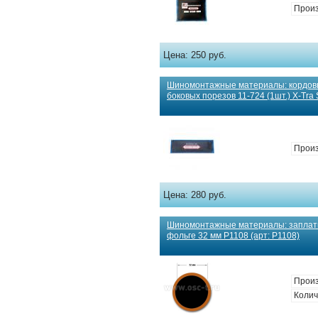
Произ
Цена:
250 руб.
Шиномонтажные материалы: кордов
боковых порезов 11-724 (1шт.) X-Tra S
Прои
Цена:
280 руб.
Шиномонтажные материалы: заплат
фольге 32 мм Р1108 (арт: Р1108)
Произ
Колич