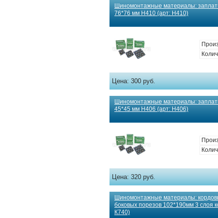
Шиномонтажные материалы: заплат
76*76 мм Н410 (арт: Н410)
Произ
Колич
Цена:
300 руб.
Шиномонтажные материалы: заплат
45*45 мм Н406 (арт: Н406)
Произ
Колич
Цена:
320 руб.
Шиномонтажные материалы: кордов
боковых порезов 102*190мм 3 слоя ко
К740)