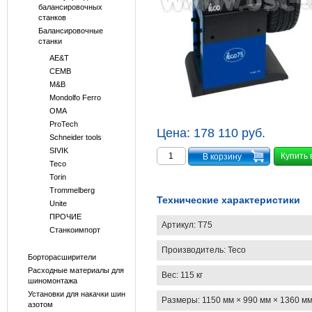
балансировочных
станков
Балансировочные
станки
AE&T
CEMB
M&B
Mondolfo Ferro
OMA
ProTech
Цена:
178 110 руб.
Schneider tools
SIVIK
Купить 
Teco
Torin
Trommelberg
Технические характеристики
Unite
ПРОЧИЕ
Артикул:
T75
Станкоимпорт
Производитель:
Teco
Борторасширители
Расходные материалы для
Вес:
115 кг
шиномонтажа
Установки для накачки шин
Размеры:
1150 мм × 990 мм × 1360 м
азотом