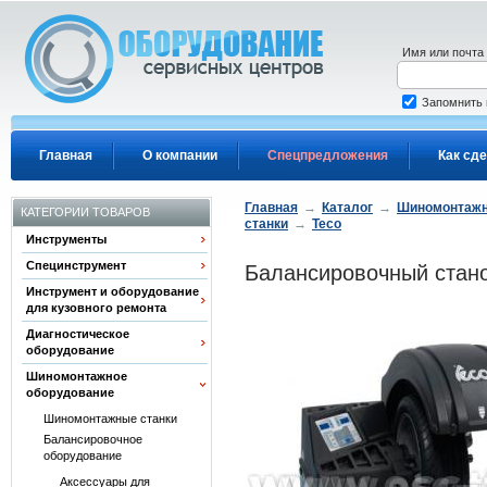
Перейти к основному содержанию
Имя или почта
Запомнить
Главная
О компании
Спецпредложения
Как сде
Главная
→
Каталог
→
Шиномонтажн
КАТЕГОРИИ ТОВАРОВ
станки
→
Teco
Инструменты
Специнструмент
Балансировочный станок
Инструмент и оборудование
для кузовного ремонта
Диагностическое
оборудование
Шиномонтажное
оборудование
Шиномонтажные станки
Балансировочное
оборудование
Аксессуары для