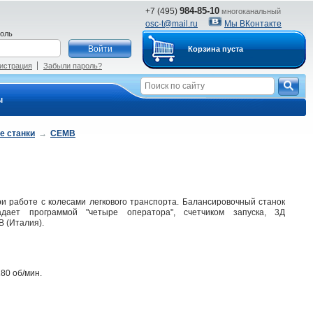
984-85-10
+7 (495)
многоканальный
osc-t@mail.ru
Мы ВКонтакте
оль
Корзина пуста
истрация
Забыли пароль?
ы
е станки
→
CEMB
и работе с колесами легкового транспорта. Балансировочный станок
адает программой "четыре оператора", счетчиком запуска, 3Д
 (Италия).
80 об/мин.