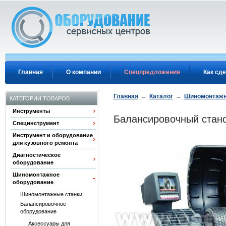
Перейти к основному содержанию
Главная
О компании
Спецпредложения
Как сде
Главная
→
Каталог
→
Шиномонтажн
КАТЕГОРИИ ТОВАРОВ
Инструменты
Балансировочный стано
Специнструмент
Инструмент и оборудование
для кузовного ремонта
Диагностическое
оборудование
Шиномонтажное
оборудование
Шиномонтажные станки
Балансировочное
оборудование
Аксессуары для