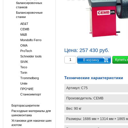
балансировочных
станков
Балансировочные
станки
AE&T
CEMB
M&B
Mondolfo Ferro
OMA
Цена:
257 430 руб.
ProTech
Schneider tools
Купить 
SIVIK
Teco
Torin
Технические характеристики
Trommelberg
Unite
Артикул:
C75
ПРОЧИЕ
Станкоимпорт
Производитель:
CEMB
Борторасширители
Вес:
90 кг
Расходные материалы для
шиномонтажа
Размеры:
1686 мм × 1314 мм × 1865 
Установки для накачки шин
азотом