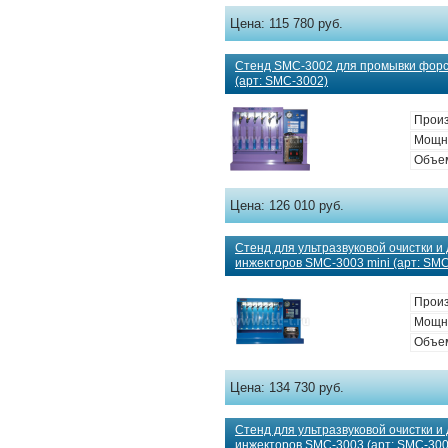
Цена:
115 780 руб.
Стенд SMC-3002 для промывки форс
(арт: SMC-3002)
Произ
Мощно
Объем
Цена:
126 010 руб.
Стенд для ультразвуковой очистки и
инжекторов SMC-3003 mini (арт: SMC
Произ
Мощно
Объем
Цена:
134 730 руб.
Стенд для ультразвуковой очистки и
инжекторов SMC-3003 (арт: SMC-300