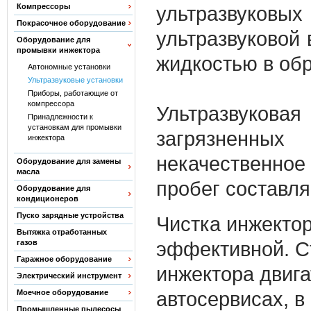
Компрессоры
ультразвуков
Покрасочное оборудование
ультразвуковой
Оборудование для
промывки инжектора
жидкостью в об
Автономные установки
Ультразвуковые установки
Приборы, работающие от
компрессора
Ультразвукова
Принадлежности к
установкам для промывки
загрязненных 
инжектора
некачественно
Оборудование для замены
масла
пробег составля
Оборудование для
кондиционеров
Пуско зарядные устройства
Чистка инжектор
Вытяжка отработанных
эффективной. С
газов
Гаражное оборудование
инжектора двиг
Электрический инструмент
автосервисах, в
Моечное оборудование
Промышленные пылесосы