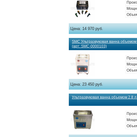
Произ
Мощно
Объем
Цена:
14 970 руб.
SMC Ультразвуковая ванна объемом
(арт: SMC-0000103)
Произ
Мощно
Объем
Цена:
23 450 руб.
Ультразвуковая ванна объемом 2.8 л 
Произ
Мощно
Объем