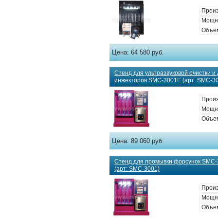
Произ
Мощно
Объем
Цена:
64 580 руб.
Стенд для ультразвуковой очистки и
инжекторов SMC-3001E (арт: SMC-3
Произ
Мощно
Объем
Цена:
89 060 руб.
Стенд для промывки форсунок SMC-
(арт: SMC-3001)
Произ
Мощно
Объем