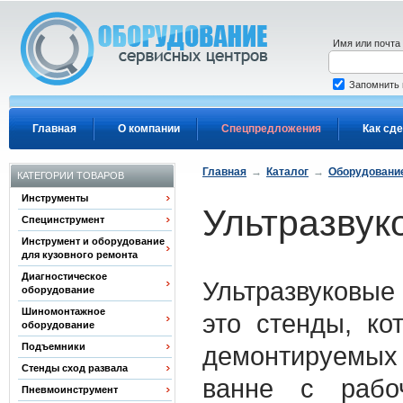
Перейти к основному содержанию
Имя или почта
Запомнить
Главная
О компании
Спецпредложения
Как сде
Главная
→
Каталог
→
Оборудование
КАТЕГОРИИ ТОВАРОВ
Инструменты
Ультразвук
Специнструмент
Инструмент и оборудование
для кузовного ремонта
Диагностическое
Ультразвуковые
оборудование
Шиномонтажное
это стенды, к
оборудование
Подъемники
демонтируемых
Стенды сход развала
ванне с рабо
Пневмоинструмент