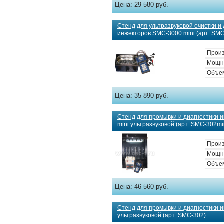
Цена:
29 580 руб.
Стенд для ультразвуковой очистки и
инжекторов SMC-3000 mini (арт: SMC
Произ
Мощно
Объем
Цена:
35 890 руб.
Стенд для промывки и диагностики 
mini ультразвуковой (арт: SMC-302mi
Произ
Мощно
Объем
Цена:
46 560 руб.
Стенд для промывки и диагностики 
ультразвуковой (арт: SMC-302)