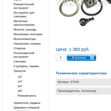
Измерительный
инструмент
Инструмент для
электрики
Магнитные
приспособления
Молотки, кувалды
Монтировки, монтажки
Мультипликаторы
Напильники, ножовки
Отвертки
Цена:
1 380 руб.
Резьбонарезной
инструмент
Свечники
Струбцины, зажимы
Трещотки
Технические характеристики
1/2"
1/4"
Артикул:
47548
3/4"
Производитель:
Jonnesway
3/8"
Ремкомплекты
Удлинители, карданы
Шарнирно-губцевый