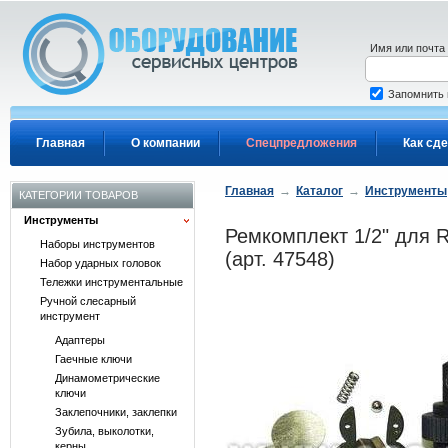
Перейти к основному содержанию
Имя или почта
Запомнить
Главная
О компании
Спецпредложения
Как сде
Главная
→
Каталог
→
Инструменты
КАТЕГОРИИ ТОВАРОВ
Инструменты
Ремкомплект 1/2" для
Наборы инструментов
(арт. 47548)
Набор ударных головок
Тележки инструментальные
Ручной слесарный
инструмент
Адаптеры
Гаечные ключи
Динамометрические
ключи
Заклепочники, заклепки
Зубила, выколотки,
керны