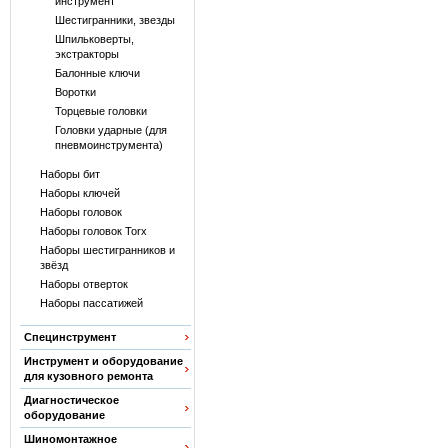
инструмент
Шестигранники, звезды
Шпильковерты,
экстракторы
Балонные ключи
Воротки
Торцевые головки
Головки ударные (для
пневмоинструмента)
Наборы бит
Наборы ключей
Наборы головок
Наборы головок Torx
Наборы шестигранников и
звёзд
Наборы отверток
Наборы пассатижей
Специнструмент
Инструмент и оборудование
для кузовного ремонта
Диагностическое
оборудование
Шиномонтажное